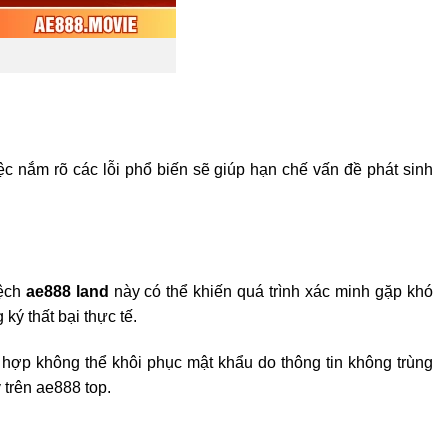
ệc nắm rõ các lỗi phổ biến sẽ giúp hạn chế vấn đề phát sinh
lệch
ae888 land
này có thể khiến quá trình xác minh gặp khó
ký thất bại thực tế.
 hợp không thể khôi phục mật khẩu do thông tin không trùng
 trên ae888 top.