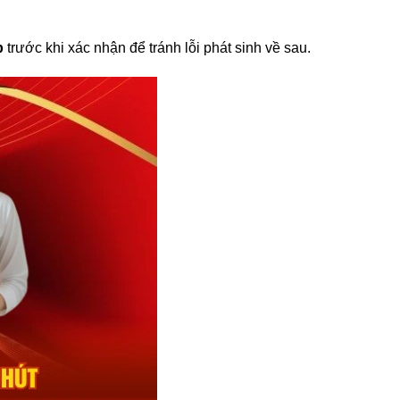
p
trước khi xác nhận để tránh lỗi phát sinh về sau.