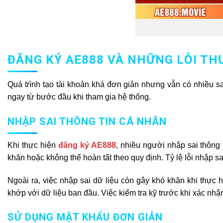
ĐĂNG KÝ AE888 VÀ NHỮNG LỖI T
Quá trình tạo tài khoản khá đơn giản nhưng vẫn có nhiều sa
ngay từ bước đầu khi tham gia hệ thống.
NHẬP SAI THÔNG TIN CÁ NHÂN
Khi thực hiện
đăng ký AE888
, nhiều người nhập sai thông 
khăn hoặc không thể hoàn tất theo quy định. Tỷ lệ lỗi nhập s
Ngoài ra, việc nhập sai dữ liệu còn gây khó khăn khi thực
khớp với dữ liệu ban đầu. Việc kiểm tra kỹ trước khi xác nhận
SỬ DỤNG MẬT KHẨU ĐƠN GIẢN