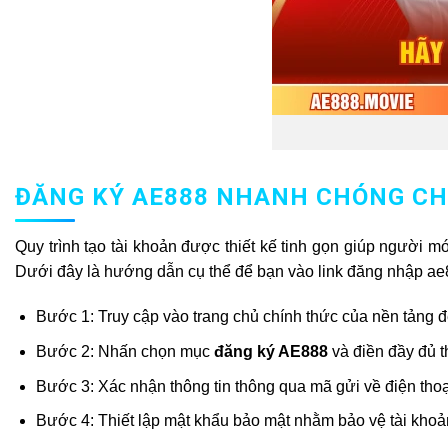
ĐĂNG KÝ AE888 NHANH CHÓNG CHỈ
Quy trình tạo tài khoản được thiết kế tinh gọn giúp người m
Dưới đây là hướng dẫn cụ thể để bạn vào link đăng nhập ae
Bước 1: Truy cập vào trang chủ chính thức của nền tảng đ
Bước 2: Nhấn chọn mục
đăng ký AE888
và điền đầy đủ t
Bước 3: Xác nhận thông tin thông qua mã gửi về điện tho
Bước 4: Thiết lập mật khẩu bảo mật nhằm bảo vệ tài khoản 