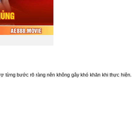
 trợ từng bước rõ ràng nên không gây khó khăn khi thực hiện.