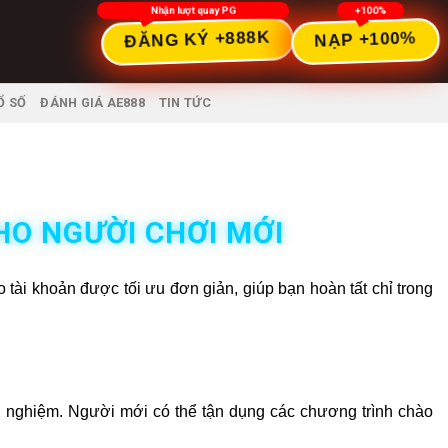
ĐĂNG KÝ +888K
NẠP +100%
Ổ SỐ
ĐÁNH GIÁ AE888
TIN TỨC
HO NGƯỜI CHƠI MỚI
o tài khoản được tối ưu đơn giản, giúp bạn hoàn tất chỉ trong
ải nghiệm. Người mới có thể tận dụng các chương trình chào