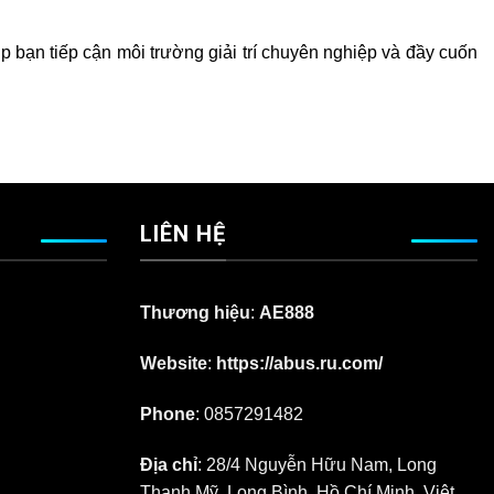
p bạn tiếp cận môi trường giải trí chuyên nghiệp và đầy cuốn
LIÊN HỆ
Thương hiệu
:
AE888
Website
:
https://abus.ru.com/
Phone
: 0857291482
Địa chỉ
: 28/4 Nguyễn Hữu Nam, Long
Thạnh Mỹ, Long Bình, Hồ Chí Minh, Việt