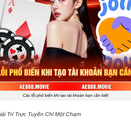
Các lỗi phổ biến khi tạo tài khoản bạn cần biết
ải Trí Trực Tuyến Chỉ Một Chạm