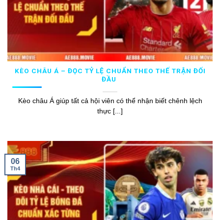
KÈO CHÂU Á – ĐỌC TỶ LỆ CHUẨN THEO THẾ TRẬN ĐỐI
ĐẦU
Kèo châu Á giúp tất cả hội viên có thể nhận biết chênh lệch
thực [...]
06
Th4