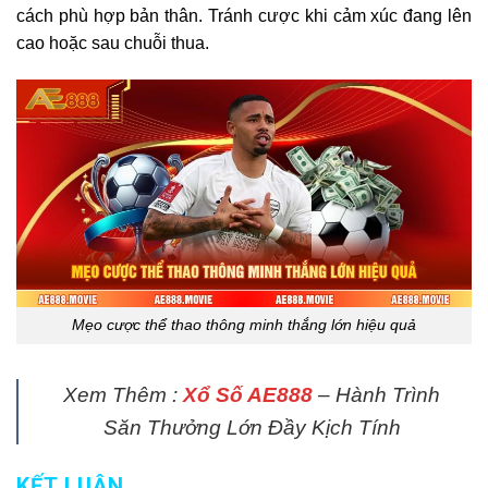
cách phù hợp bản thân. Tránh cược khi cảm xúc đang lên
cao hoặc sau chuỗi thua.
Mẹo cược thể thao thông minh thắng lớn hiệu quả
Xem Thêm :
Xổ Số AE888
– Hành Trình
Săn Thưởng Lớn Đầy Kịch Tính
KẾT LUẬN