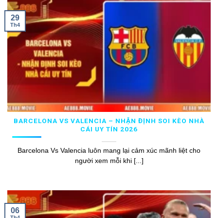
29
Th4
BARCELONA VS VALENCIA – NHẬN ĐỊNH SOI KÈO NHÀ
CÁI UY TÍN 2026
Barcelona Vs Valencia luôn mang lại cảm xúc mãnh liệt cho
người xem mỗi khi [...]
06
Th4