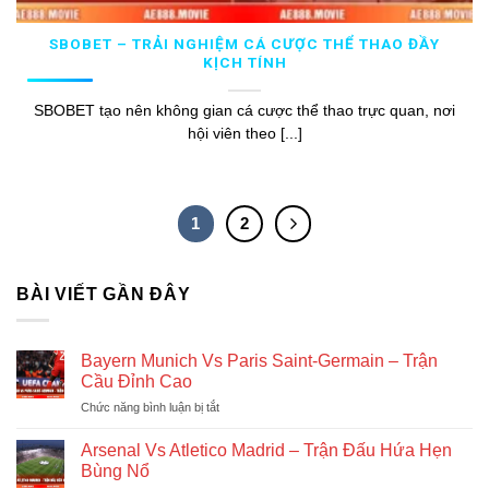
SBOBET – TRẢI NGHIỆM CÁ CƯỢC THỂ THAO ĐẦY
KỊCH TÍNH
SBOBET tạo nên không gian cá cược thể thao trực quan, nơi
hội viên theo [...]
1
2
BÀI VIẾT GẦN ĐÂY
Bayern Munich Vs Paris Saint-Germain – Trận
Cầu Đỉnh Cao
ở
Chức năng bình luận bị tắt
Bayern
Munich
Arsenal Vs Atletico Madrid – Trận Đấu Hứa Hẹn
Vs
Bùng Nổ
Paris