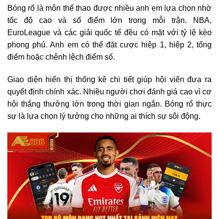
Bóng rổ là môn thể thao được nhiều anh em lựa chọn nhờ
tốc độ cao và số điểm lớn trong mỗi trận. NBA,
EuroLeague và các giải quốc tế đều có mặt với tỷ lệ kèo
phong phú. Anh em có thể đặt cược hiệp 1, hiệp 2, tổng
điểm hoặc chênh lệch điểm số.
Giao diện hiển thị thống kê chi tiết giúp hội viên đưa ra
quyết định chính xác. Nhiều người chơi đánh giá cao vì cơ
hội thắng thưởng lớn trong thời gian ngắn. Bóng rổ thực
sự là lựa chọn lý tưởng cho những ai thích sự sôi động.