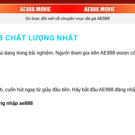
Sơ lược đôi nét về chuyên mục đá gà AE888
88 CHẤT LƯỢNG NHẤT
dạng trong trải nghiệm. Người tham gia trên AE888 vision có t
.
nh, cuốn hút ngay từ giây đầu tiên. Hãy bắt đầu AE888 đăng nh
ăng nhập ae888