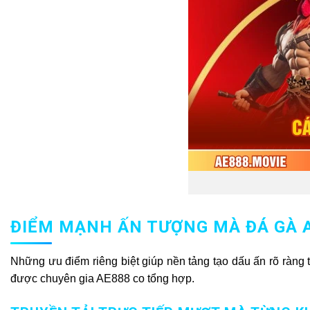
ĐIỂM MẠNH ẤN TƯỢNG MÀ ĐÁ GÀ 
Những ưu điểm riêng biệt giúp nền tảng tạo dấu ấn rõ ràng 
được chuyên gia AE888 co tổng hợp.