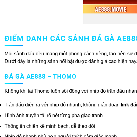
ĐIỂM DANH CÁC SẢNH ĐÁ GÀ AE8
Mỗi sảnh đấu đều mang một phong cách riêng, tạo nên sự đa 
Dưới đây là những sảnh nổi bật được đánh giá cao hiện nay
ĐÁ GÀ AE888 –
THOMO
Không khí tại Thomo luôn sôi động với nhịp độ trận đấu nha
Trận đấu diễn ra với nhịp độ nhanh, không gián đoạn
link đ
Hình ảnh truyền tải rõ nét từng pha giao tranh
Thông tin chiến kê minh bạch, dễ theo dõi
Nhịp độ nhanh phù hợp người thích cảm giác mạnh