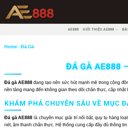
Bỏ
qua
nội
dung
AE888
GIỚI THIỆU AE888
BẮ
Home
-
Đá Gà
ĐÁ GÀ AE888 
Đá gà AE888
đang tạo nên sức hút mạnh mẽ trong cộng đồng 
nền tảng mang đến không gian theo dõi chân thực, cập nhật 
KHÁM PHÁ CHUYÊN SÂU VỀ MỤC Đ
Đá gà AE888
là chuyên mục giải trí nổi bật, quy tụ hàng loạ
nét, âm thanh chân thực. Hệ thống cung cấp đầy đủ thông tin 