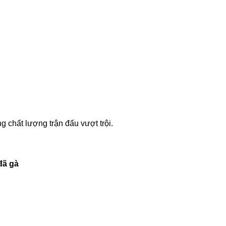
 chất lượng trận đấu vượt trội.
đã gà