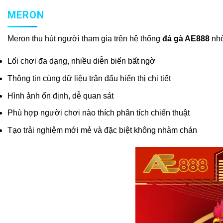
MERON
Meron thu hút người tham gia trên hệ thống
đá gà AE888
nhờ
Lối chơi đa dạng, nhiều diễn biến bất ngờ
Thông tin cùng dữ liệu trận đấu hiển thị chi tiết
Hình ảnh ổn định, dễ quan sát
Phù hợp người chơi nào thích phân tích chiến thuật
Tạo trải nghiệm mới mẻ và đặc biệt không nhàm chán