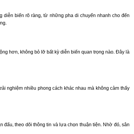
ng diễn biến rõ ràng, từ những pha di chuyển nhanh cho đến
ảng.
động hơn, không bỏ lỡ bất kỳ diễn biến quan trọng nào. Đây là
trải nghiệm nhiều phong cách khác nhau mà không cảm thấy
 đấu, theo dõi thông tin và lựa chọn thuận tiện. Nhờ đó, sân