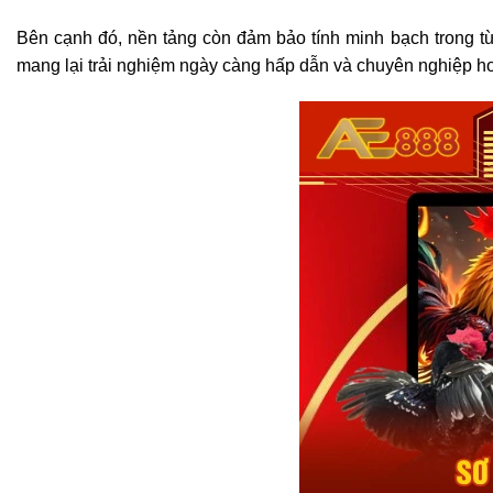
Bên cạnh đó, nền tảng còn đảm bảo tính minh bạch trong từn
mang lại trải nghiệm ngày càng hấp dẫn và chuyên nghiệp hơ