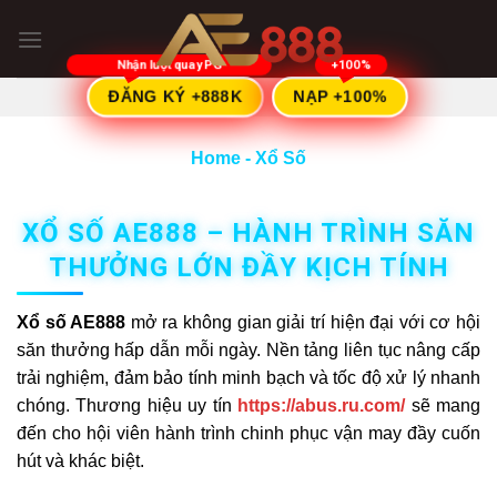
Bỏ
qua
nội
dung
ĐĂNG KÝ +888K
NẠP +100%
Home
-
Xổ Số
XỔ SỐ AE888 – HÀNH TRÌNH SĂN
THƯỞNG LỚN ĐẦY KỊCH TÍNH
Xổ số AE888
mở ra không gian giải trí hiện đại với cơ hội
săn thưởng hấp dẫn mỗi ngày. Nền tảng liên tục nâng cấp
trải nghiệm, đảm bảo tính minh bạch và tốc độ xử lý nhanh
chóng. Thương hiệu uy tín
https://abus.ru.com/
sẽ mang
đến cho hội viên hành trình chinh phục vận may đầy cuốn
hút và khác biệt.