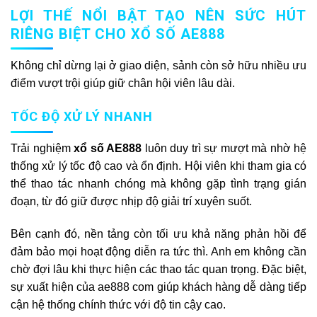
LỢI THẾ NỔI BẬT TẠO NÊN SỨC HÚT
RIÊNG BIỆT CHO XỔ SỐ AE888
Không chỉ dừng lại ở giao diện, sảnh còn sở hữu nhiều ưu
điểm vượt trội giúp giữ chân hội viên lâu dài.
TỐC ĐỘ XỬ LÝ NHANH
Trải nghiệm
xổ số AE888
luôn duy trì sự mượt mà nhờ hệ
thống xử lý tốc độ cao và ổn định. Hội viên khi tham gia có
thể thao tác nhanh chóng mà không gặp tình trạng gián
đoạn, từ đó giữ được nhịp độ giải trí xuyên suốt.
Bên cạnh đó, nền tảng còn tối ưu khả năng phản hồi để
đảm bảo mọi hoạt động diễn ra tức thì. Anh em không cần
chờ đợi lâu khi thực hiện các thao tác quan trọng. Đặc biệt,
sự xuất hiện của ae888 com giúp khách hàng dễ dàng tiếp
cận hệ thống chính thức với độ tin cậy cao.