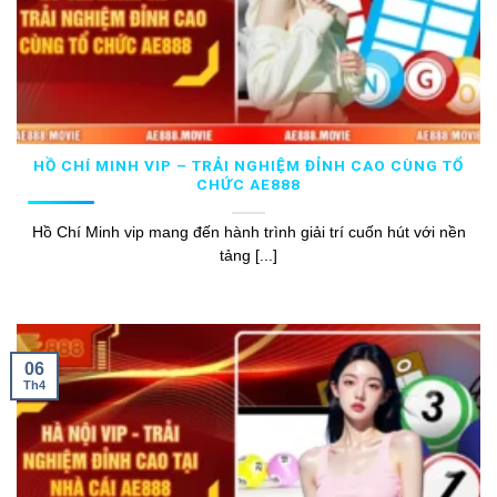
HỒ CHÍ MINH VIP – TRẢI NGHIỆM ĐỈNH CAO CÙNG TỔ
CHỨC AE888
Hồ Chí Minh vip mang đến hành trình giải trí cuốn hút với nền
tảng [...]
06
Th4