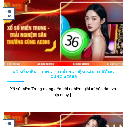
06
Th4
XỔ SỐ MIỀN TRUNG – TRẢI NGHIỆM SĂN THƯỞNG
CÙNG AE888
Xổ số miền Trung mang đến trải nghiệm giải trí hấp dẫn với
nhịp quay [...]
06