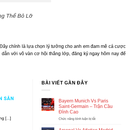
ng Thể Bỏ Lỡ
i. Đây chính là lựa chọn lý tưởng cho anh em đam mê cá cược
p dẫn với vô vàn cơ hội thắng lớp, đăng ký ngay hôm nay để
BÀI VIẾT GẦN ĐÂY
N SÂN
Bayern Munich Vs Paris
Saint-Germain – Trận Cầu
Đỉnh Cao
 [...]
ở
Chức năng bình luận bị tắt
Bayern
Munich