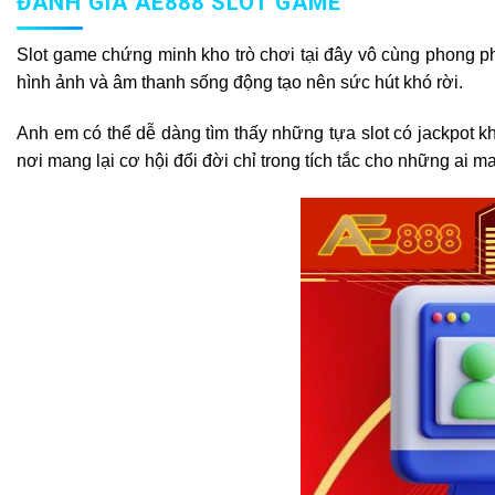
ĐÁNH GIÁ AE888 SLOT GAME
Slot game chứng minh kho trò chơi tại đây vô cùng phong p
hình ảnh và âm thanh sống động tạo nên sức hút khó rời.
Anh em có thể dễ dàng tìm thấy những tựa slot có jackpot kh
nơi mang lại cơ hội đổi đời chỉ trong tích tắc cho những ai m