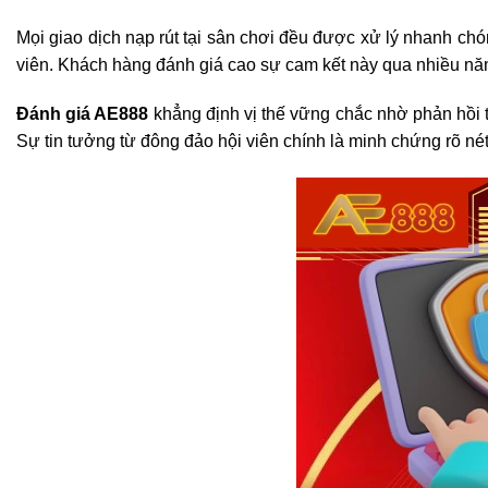
Mọi giao dịch nạp rút tại sân chơi đều được xử lý nhanh ch
viên. Khách hàng đánh giá cao sự cam kết này qua nhiều nă
Đánh giá AE888
khẳng định vị thế vững chắc nhờ phản hồi 
Sự tin tưởng từ đông đảo hội viên chính là minh chứng rõ nét 