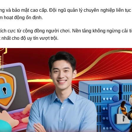
óng và bảo mật cao cấp. Đội ngũ quản lý chuyên nghiệp liên tục
m hoạt động ổn định.
tích cực từ cộng đồng người chơi. Nền tảng không ngừng cải 
nhất cho độ uy tín vượt trội.