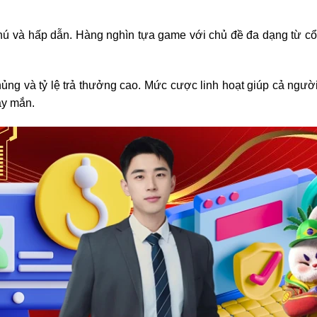
hú và hấp dẫn. Hàng nghìn tựa game với chủ đề đa dạng từ cổ 
ủng và tỷ lệ trả thưởng cao. Mức cược linh hoạt giúp cả người
ay mắn.