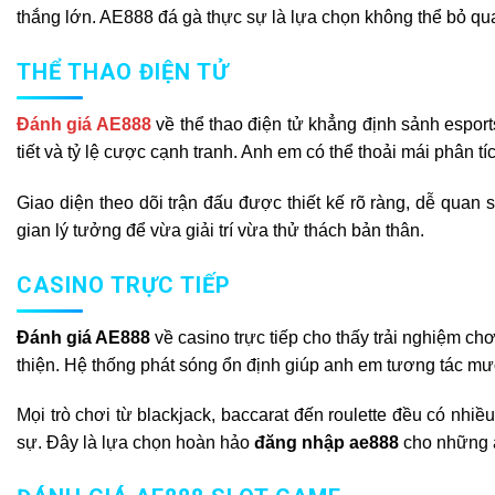
thắng lớn. AE888 đá gà thực sự là lựa chọn không thể bỏ q
THỂ THAO ĐIỆN TỬ
Đánh giá AE888
về thể thao điện tử khẳng định sảnh esports
tiết và tỷ lệ cược cạnh tranh. Anh em có thể thoải mái phân t
Giao diện theo dõi trận đấu được thiết kế rõ ràng, dễ quan 
gian lý tưởng để vừa giải trí vừa thử thách bản thân.
CASINO TRỰC TIẾP
Đánh giá AE888
về casino trực tiếp cho thấy trải nghiệm c
thiện. Hệ thống phát sóng ổn định giúp anh em tương tác m
Mọi trò chơi từ blackjack, baccarat đến roulette đều có nh
sự. Đây là lựa chọn hoàn hảo
đăng nhập ae888
cho những ai