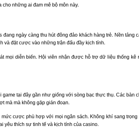
ua cho những ai đam mê bộ môn này.
 đang ngày càng thu hút đông đảo khách hàng trẻ. Nền tảng cập 
ích và đặt cược vào những trận đấu đầy kịch tính.
sát mọi diễn biến. Hội viên nhận được hỗ trợ dữ liệu thống kê
hơi game tại đây gần như giống với sòng bạc thực thụ. Các bàn 
ượt mà mà không gặp gián đoạn.
iều mức cược phù hợp với mọi ngân sách. Không khí sang trọng
 yêu thích sự tinh tế và kịch tính của casino.