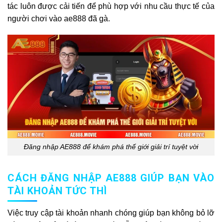
tác luôn được cải tiến để phù hợp với nhu cầu thực tế của
người chơi vào ae888 đã gà.
Đăng nhập AE888 để khám phá thế giới giải trí tuyệt vời
CÁCH ĐĂNG NHẬP AE888 GIÚP BẠN VÀO
TÀI KHOẢN TỨC THÌ
Việc truy cập tài khoản nhanh chóng giúp bạn không bỏ lỡ