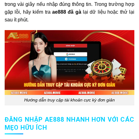
trong vài giây nếu nhập đúng thông tin. Trong trường hợp
gặp lỗi, hãy kiểm tra
ae888 đã gà
lại dữ liệu hoặc thử lại
sau ít phút.
Hướng dẫn truy cập tài khoản cực kỳ đơn giản
ĐĂNG NHẬP AE888 NHANH HƠN VỚI CÁC
MẸO HỮU ÍCH