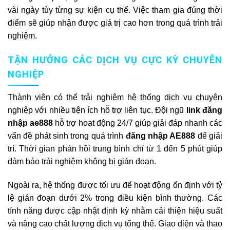
vài ngày tùy từng sự kiện cụ thể. Việc tham gia đúng thời
điểm sẽ giúp nhận được giá trị cao hơn trong quá trình trải
nghiệm.
TẬN HƯỞNG CÁC DỊCH VỤ CỰC KỲ CHUYÊN
NGHIỆP
Thành viên có thể trải nghiệm hệ thống dịch vụ chuyên
nghiệp với nhiều tiện ích hỗ trợ liên tục. Đội ngũ
link đăng
nhập ae888
hỗ trợ hoạt động 24/7 giúp giải đáp nhanh các
vấn đề phát sinh trong quá trình
đăng nhập AE888
để giải
trí. Thời gian phản hồi trung bình chỉ từ 1 đến 5 phút giúp
đảm bảo trải nghiệm không bị gián đoạn.
Ngoài ra, hệ thống được tối ưu để hoạt động ổn định với tỷ
lệ gián đoạn dưới 2% trong điều kiện bình thường. Các
tính năng được cập nhật định kỳ nhằm cải thiện hiệu suất
và nâng cao chất lượng dịch vụ tổng thể. Giao diện và thao