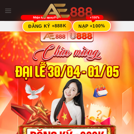
Bỏ
qua
nội
ĐĂNG KÝ +888K
dung
NẠP +100%