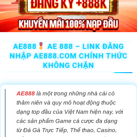
AE888
AE 888 – LINK ĐĂNG
NHẬP AE888.COM CHÍNH THỨC
KHÔNG CHẶN
AE888
là một trong những nhà cái có
thâm niên và quy mô hoạt động thuộc
dạng top đầu của Việt Nam hiện nay, với
các sản phẩm Game cá cược đa dạng
từ Đá Gà Trực Tiếp, Thể thao, Casino,