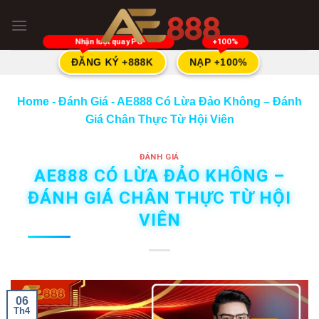
Bỏ
qua
nội
dung
ĐĂNG KÝ +888K
NẠP +100%
Home
-
Đánh Giá
-
AE888 Có Lừa Đảo Không – Đánh
Giá Chân Thực Từ Hội Viên
ĐÁNH GIÁ
AE888 CÓ LỪA ĐẢO KHÔNG –
ĐÁNH GIÁ CHÂN THỰC TỪ HỘI
VIÊN
06
Th4