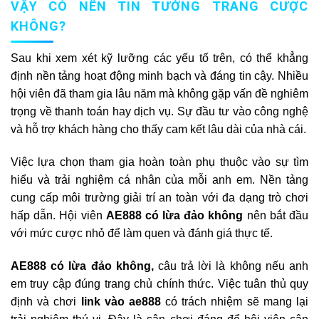
VẬY CÓ NÊN TIN TƯỞNG TRANG CƯỢC
KHÔNG?
Sau khi xem xét kỹ lưỡng các yếu tố trên, có thể khẳng
định nền tảng hoạt động minh bạch và đáng tin cậy. Nhiều
hội viên đã tham gia lâu năm mà không gặp vấn đề nghiêm
trọng về thanh toán hay dịch vụ. Sự đầu tư vào công nghệ
và hỗ trợ khách hàng cho thấy cam kết lâu dài của nhà cái.
Việc lựa chọn tham gia hoàn toàn phụ thuộc vào sự tìm
hiểu và trải nghiệm cá nhân của mỗi anh em. Nền tảng
cung cấp môi trường giải trí an toàn với đa dạng trò chơi
hấp dẫn. Hội viên
AE888 có lừa đảo không
nên bắt đầu
với mức cược nhỏ để làm quen và đánh giá thực tế.
AE888 có lừa đảo không,
câu trả lời là không nếu anh
em truy cập đúng trang chủ chính thức. Việc tuân thủ quy
định và chơi
link vào ae888
có trách nhiệm sẽ mang lại