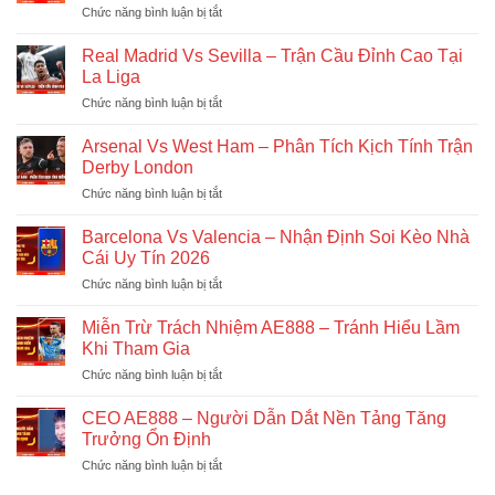
ở
Chức năng bình luận bị tắt
–
Đỉnh
Liverpool
Trận
Cao
Vs
Đấu
Real Madrid Vs Sevilla – Trận Cầu Đỉnh Cao Tại
Newcastle
Hứa
La Liga
United
Hẹn
ở
Chức năng bình luận bị tắt
–
Bùng
Real
Kịch
Nổ
Madrid
Tính
Arsenal Vs West Ham – Phân Tích Kịch Tính Trận
Vs
Tại
Derby London
Sevilla
Anfield
ở
Chức năng bình luận bị tắt
–
Arsenal
Trận
Vs
Cầu
Barcelona Vs Valencia – Nhận Định Soi Kèo Nhà
West
Đỉnh
Cái Uy Tín 2026
Ham
Cao
ở
Chức năng bình luận bị tắt
–
Tại
Barcelona
Phân
La
Vs
Tích
Miễn Trừ Trách Nhiệm AE888 – Tránh Hiểu Lầm
Liga
Valencia
Kịch
Khi Tham Gia
–
Tính
ở
Chức năng bình luận bị tắt
Nhận
Trận
Miễn
Định
Derby
Trừ
Soi
CEO AE888 – Người Dẫn Dắt Nền Tảng Tăng
London
Trách
Kèo
Trưởng Ổn Định
Nhiệm
Nhà
ở
Chức năng bình luận bị tắt
AE888
Cái
CEO
–
Uy