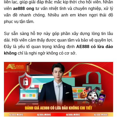
liên lạc, giúp giải đáp thắc mắc kịp thời cho hội viên. Nhân
viên
ae888 ong
tư vấn nhiệt tình và chuyên nghiệp, xử lý
vấn đề nhanh chóng. Nhiều anh em khen ngợi thái độ
phục vụ tận tâm.
Sự sẵn sàng hỗ trợ này góp phần xây dựng lòng tin lâu
dài. Hội viên cảm thấy được quan tâm và bảo vệ quyền lợi.
Đây là yếu tố quan trọng khẳng định
AE888 có lừa đảo
không
chỉ là nghi ngờ không có cơ sở.