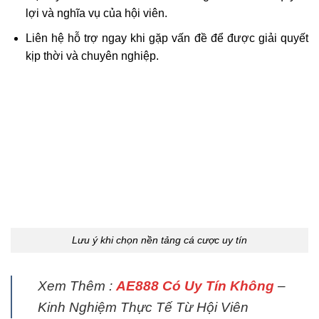
lợi và nghĩa vụ của hội viên.
Liên hệ hỗ trợ ngay khi gặp vấn đề để được giải quyết
kịp thời và chuyên nghiệp.
Lưu ý khi chọn nền tảng cá cược uy tín
Xem Thêm :
AE888 Có Uy Tín Không
–
Kinh Nghiệm Thực Tế Từ Hội Viên