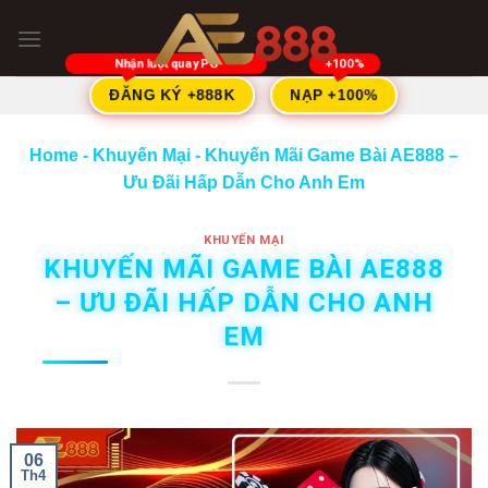
Bỏ
qua
nội
dung
ĐĂNG KÝ +888K
NẠP +100%
Home
-
Khuyến Mại
-
Khuyến Mãi Game Bài AE888 –
Ưu Đãi Hấp Dẫn Cho Anh Em
KHUYẾN MẠI
KHUYẾN MÃI GAME BÀI AE888
– ƯU ĐÃI HẤP DẪN CHO ANH
EM
06
Th4