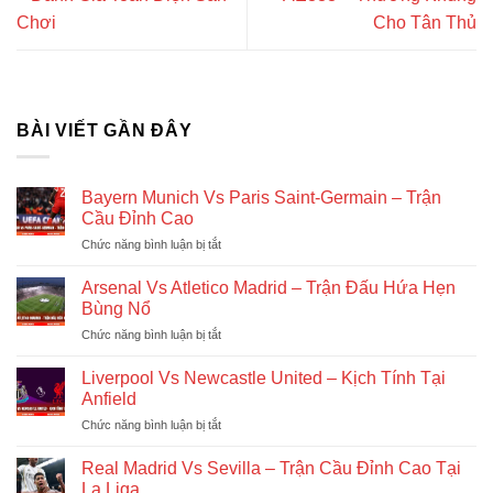
Chơi
Cho Tân Thủ
BÀI VIẾT GẦN ĐÂY
Bayern Munich Vs Paris Saint-Germain – Trận
Cầu Đỉnh Cao
ở
Chức năng bình luận bị tắt
Bayern
Munich
Arsenal Vs Atletico Madrid – Trận Đấu Hứa Hẹn
Vs
Bùng Nổ
Paris
ở
Chức năng bình luận bị tắt
Saint-
Arsenal
Germain
Vs
–
Liverpool Vs Newcastle United – Kịch Tính Tại
Atletico
Trận
Anfield
Madrid
Cầu
ở
Chức năng bình luận bị tắt
–
Đỉnh
Liverpool
Trận
Cao
Vs
Đấu
Real Madrid Vs Sevilla – Trận Cầu Đỉnh Cao Tại
Newcastle
Hứa
La Liga