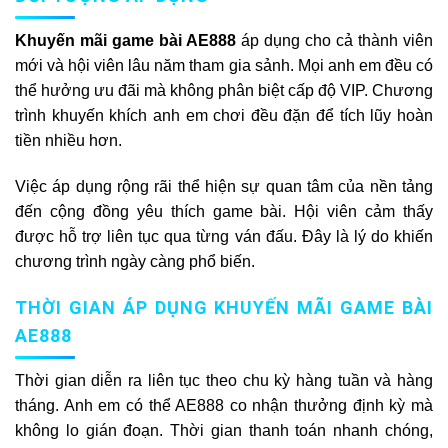
Khuyến mãi game bài AE888
áp dụng cho cả thành viên
mới và hội viên lâu năm tham gia sảnh. Mọi anh em đều có
thể hưởng ưu đãi mà không phân biệt cấp độ VIP. Chương
trình khuyến khích anh em chơi đều đặn để tích lũy hoàn
tiền nhiều hơn.
Việc áp dụng rộng rãi thể hiện sự quan tâm của nền tảng
đến cộng đồng yêu thích game bài. Hội viên cảm thấy
được hỗ trợ liên tục qua từng ván đấu. Đây là lý do khiến
chương trình ngày càng phổ biến.
THỜI GIAN ÁP DỤNG KHUYẾN MÃI GAME BÀI
AE888
Thời gian diễn ra liên tục theo chu kỳ hàng tuần và hàng
tháng. Anh em có thể AE888 co nhận thưởng định kỳ mà
không lo gián đoạn. Thời gian thanh toán nhanh chóng,