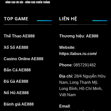
TOP GAME
LIÊN HỆ
Thể Thao AE888
Thương hiệu
:
AE888
Xổ Số AE888
Website
:
https://abus.ru.com/
Casino Online AE888
Phone
: 0857291482
Bắn Cá AE888
Địa chỉ
: 28/4 Nguyễn Hữu
Đá Gà AE888
Nam, Long Thạnh Mỹ,
Long Bình, Hồ Chí Minh,
Nổ Hũ AE888
Việt Nam
Đánh giá AE888
Email
: