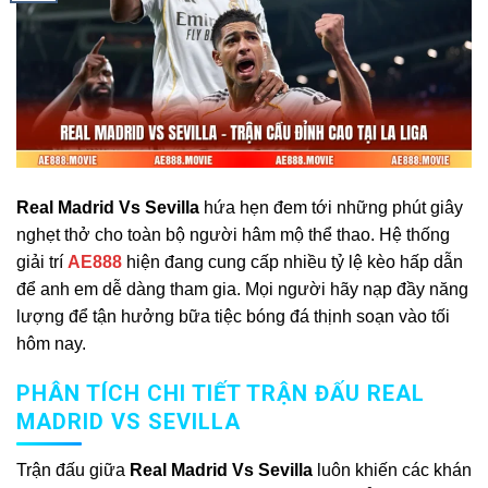
Real Madrid Vs Sevilla
hứa hẹn đem tới những phút giây
nghẹt thở cho toàn bộ người hâm mộ thể thao. Hệ thống
giải trí
AE888
hiện đang cung cấp nhiều tỷ lệ kèo hấp dẫn
để anh em dễ dàng tham gia. Mọi người hãy nạp đầy năng
lượng để tận hưởng bữa tiệc bóng đá thịnh soạn vào tối
hôm nay.
PHÂN TÍCH CHI TIẾT TRẬN ĐẤU REAL
MADRID VS SEVILLA
Trận đấu giữa
Real Madrid Vs Sevilla
luôn khiến các khán