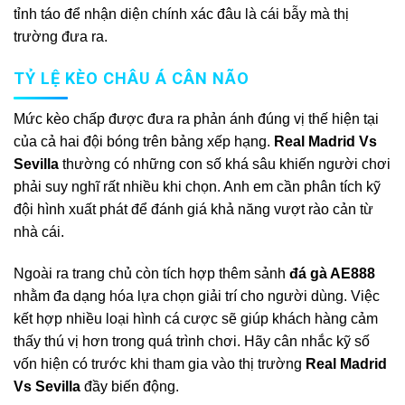
tỉnh táo để nhận diện chính xác đâu là cái bẫy mà thị
trường đưa ra.
TỶ LỆ KÈO CHÂU Á CÂN NÃO
Mức kèo chấp được đưa ra phản ánh đúng vị thế hiện tại
của cả hai đội bóng trên bảng xếp hạng.
Real Madrid Vs
Sevilla
thường có những con số khá sâu khiến người chơi
phải suy nghĩ rất nhiều khi chọn. Anh em cần phân tích kỹ
đội hình xuất phát để đánh giá khả năng vượt rào cản từ
nhà cái.
Ngoài ra trang chủ còn tích hợp thêm sảnh
đá gà AE888
nhằm đa dạng hóa lựa chọn giải trí cho người dùng. Việc
kết hợp nhiều loại hình cá cược sẽ giúp khách hàng cảm
thấy thú vị hơn trong quá trình chơi. Hãy cân nhắc kỹ số
vốn hiện có trước khi tham gia vào thị trường
Real Madrid
Vs Sevilla
đầy biến động.