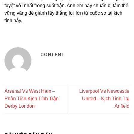
tuyệt vời nhất trong suốt trận. Anh em hãy chuẩn bị tâm thế
vững vàng để giành lấy thắng lợi lớn từ cuộc so tài kịch
tính này.
CONTENT
Arsenal Vs West Ham –
Liverpool Vs Newcastle
Phân Tích Kịch Tính Trận
United – Kịch Tính Tại
Derby London
Anfield