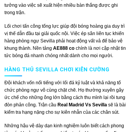
tưởng vào việc sẽ xuất hiện nhiều bàn thắng được ghi
trong trận.
Lối chơi tấn công tổng lực giúp đội bóng hoàng gia duy trì
vị thế dẫn đầu tại giải quốc nội. Việc ép sân liên tục khiến
hàng phòng ngự Sevilla phải hoạt động vất vả để bảo vệ
khung thành. Nền tảng
AE888 co
chính là nơi cập nhật tin
tức bóng đá nhanh chóng nhất dành cho mọi người.
HÀNG THỦ SEVILLA CHƠI KIÊN CƯỜNG
Đội khách vốn nổi tiếng với lối đá kỷ luật và khả năng tổ
chức phòng ngự vô cùng chặt chẽ. Họ thường xuyên gây
ức chế cho những ông lớn bằng cách thu mình lại rồi tung
đòn phản công. Trận cầu
Real Madrid Vs Sevilla
sẽ là bài
kiểm tra hạng nặng cho sự kiên nhẫn của các chân sút.
Những hậu vệ dày dạn kinh nghiệm luôn biết cách phong