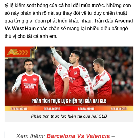
tỷ lệ kiểm soát bóng của cả hai đội mùa trước. Những con
số này phản ánh rõ nét sự thay đổi về tư duy chiến thuật
qua từng giai đoạn phát triển khác nhau. Trận đấu
Arsenal
Vs West Ham
chắc chắn sẽ mang lại nhiều điều bất ngờ
thú vị cho tất cả anh em.
Phân tích thực lực hiện tại của hai CLB
Xem thêm:
Barcelona Vs Valencia
–