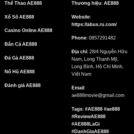
Thể Thao AE888
Thương hiệu
:
AE888
Xổ Số AE888
Website
:
https://abus.ru.com/
Casino Online AE888
Phone
: 0857291482
Bắn Cá AE888
Địa chỉ
: 28/4 Nguyễn Hữu
Đá Gà AE888
Nam, Long Thạnh Mỹ,
Long Bình, Hồ Chí Minh,
Nổ Hũ AE888
Việt Nam
Đánh giá AE888
Email
:
ae888movie@gmail.com
Tags
:
#AE888 #ae888
#ReviewAE888
#AE888LaGi
#DanhGiaAE888