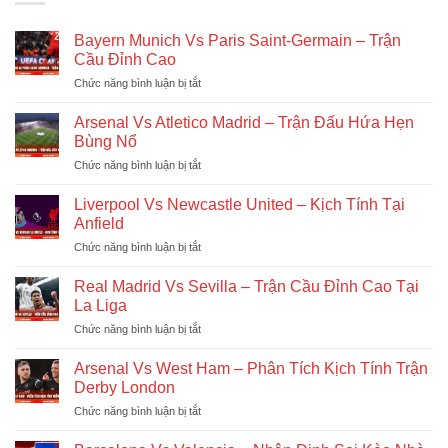
Bayern Munich Vs Paris Saint-Germain – Trận
Cầu Đỉnh Cao
ở
Chức năng bình luận bị tắt
Bayern
Munich
Arsenal Vs Atletico Madrid – Trận Đấu Hứa Hẹn
Vs
Bùng Nổ
Paris
ở
Chức năng bình luận bị tắt
Saint-
Arsenal
Germain
Vs
–
Liverpool Vs Newcastle United – Kịch Tính Tại
Atletico
Trận
Anfield
Madrid
Cầu
ở
Chức năng bình luận bị tắt
–
Đỉnh
Liverpool
Trận
Cao
Vs
Đấu
Real Madrid Vs Sevilla – Trận Cầu Đỉnh Cao Tại
Newcastle
Hứa
La Liga
United
Hẹn
ở
Chức năng bình luận bị tắt
–
Bùng
Real
Kịch
Nổ
Madrid
Tính
Arsenal Vs West Ham – Phân Tích Kịch Tính Trận
Vs
Tại
Derby London
Sevilla
Anfield
ở
Chức năng bình luận bị tắt
–
Arsenal
Trận
Vs
Cầu