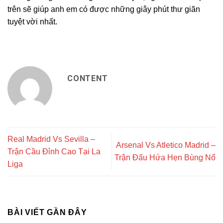
trên sẽ giúp anh em có được những giây phút thư giãn
tuyệt vời nhất.
CONTENT
Real Madrid Vs Sevilla –
Arsenal Vs Atletico Madrid –
Trận Cầu Đỉnh Cao Tại La
Trận Đấu Hứa Hẹn Bùng Nổ
Liga
BÀI VIẾT GẦN ĐÂY