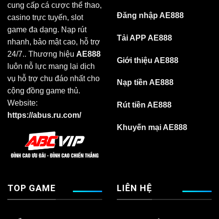
cung cấp cá cược thể thao,
Đăng nhập AE888
casino trực tuyến, slot
game đa dạng. Nạp rút
Tải APP AE888
nhanh, bảo mật cao, hỗ trợ
24/7.. Thương hiệu
AE888
Giới thiệu AE888
luôn nỗ lực mang lại dịch
vụ hỗ trợ chu đáo nhất cho
Nạp tiền AE888
cộng đồng game thủ.
Website:
Rút tiền AE888
https://abus.ru.com/
Khuyến mại AE888
TOP GAME
LIÊN HỆ