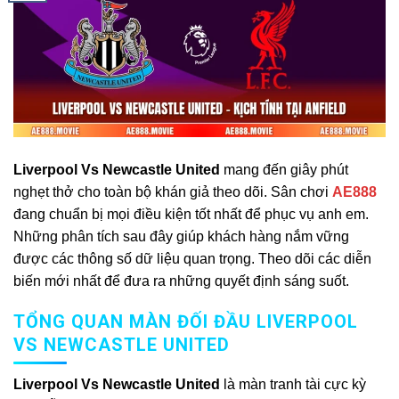
Liverpool Vs Newcastle United
mang đến giây phút
nghẹt thở cho toàn bộ khán giả theo dõi. Sân chơi
AE888
đang chuẩn bị mọi điều kiện tốt nhất để phục vụ anh em.
Những phân tích sau đây giúp khách hàng nắm vững
được các thông số dữ liệu quan trọng. Theo dõi các diễn
biến mới nhất để đưa ra những quyết định sáng suốt.
TỔNG QUAN MÀN ĐỐI ĐẦU LIVERPOOL
VS NEWCASTLE UNITED
Liverpool Vs Newcastle United
là màn tranh tài cực kỳ