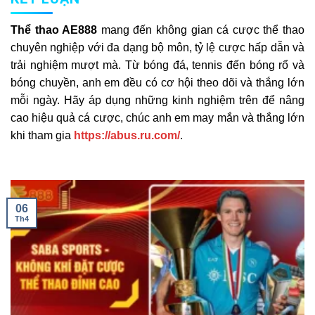
Thể thao AE888
mang đến không gian cá cược thể thao
chuyên nghiệp với đa dạng bộ môn, tỷ lệ cược hấp dẫn và
trải nghiệm mượt mà. Từ bóng đá, tennis đến bóng rổ và
bóng chuyền, anh em đều có cơ hội theo dõi và thắng lớn
mỗi ngày. Hãy áp dụng những kinh nghiệm trên để nâng
cao hiệu quả cá cược, chúc anh em may mắn và thắng lớn
khi tham gia
https://abus.ru.com/
.
06
Th4