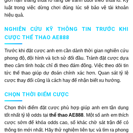
giới hạn thắng thua rõ ràng để tránh đuổi theo thua lỗ. Kỷ
luật trong việc dừng chơi đúng lúc sẽ bảo vệ tài khoản
hiệu quả.
NGHIÊN CỨU KỸ THÔNG TIN TRƯỚC KHI
CƯỢC THỂ THAO AE888
Trước khi đặt cược anh em cần dành thời gian nghiên cứu
phong độ, đội hình và lịch sử đối đầu. Tránh đặt cược dựa
theo cảm tính hoặc chỉ đi theo đám đông. Việc theo dõi tin
tức thể thao giúp dự đoán chính xác hơn. Quan sát tỷ lệ
cược thay đổi cũng là cách hay để nhận biết xu hướng.
CHỌN THỜI ĐIỂM CƯỢC
Chọn thời điểm đặt cược phù hợp giúp anh em tận dụng
tốt nhất tỷ lệ odds tại
thể thao AE888
. Một số anh em thích
cược sớm để khóa odds cao, số khác chờ sát trận để có
thông tin mới nhất. Hãy thử nghiệm liên tục và tìm ra phong