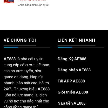
Nhiệm
Nhà
ở
Chức năng bình luận bị tắt
AE888
Cái
CEO
–
Uy
AE888
Tránh
Tín
–
Hiểu
2026
Người
Lầm
Dẫn
Khi
Dắt
Tham
Nền
Gia
Tảng
VỀ CHÚNG TÔI
LIÊN KẾT NHANH
Tăng
Trưởng
Ổn
Định
AE888
là nhà cái uy tín
Đăng Ký AE888
cung cấp cá cược thể thao,
Đăng nhập AE888
casino trực tuyến, slot
game đa dạng. Nạp rút
Tải APP AE888
nhanh, bảo mật cao, hỗ trợ
24/7.. Thương hiệu
AE888
Giới thiệu AE888
luôn nỗ lực mang lại dịch
vụ hỗ trợ chu đáo nhất cho
Nạp tiền AE888
cộng đồng game thủ.