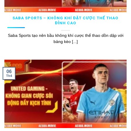
SABA SPORTS – KHÔNG KHÍ ĐẶT CƯỢC THỂ THAO
ĐỈNH CAO
Saba Sports tạo nên bầu không khí cược thể thao dồn dập với
bảng kèo [...]
06
Th4