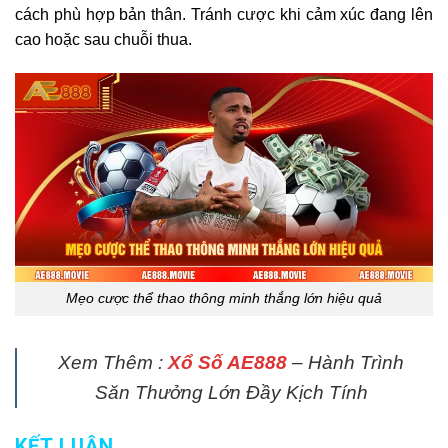
cách phù hợp bản thân. Tránh cược khi cảm xúc đang lên
cao hoặc sau chuỗi thua.
Mẹo cược thể thao thông minh thắng lớn hiệu quả
Xem Thêm :
Xổ Số AE888
– Hành Trình
Săn Thưởng Lớn Đầy Kịch Tính
KẾT LUẬN