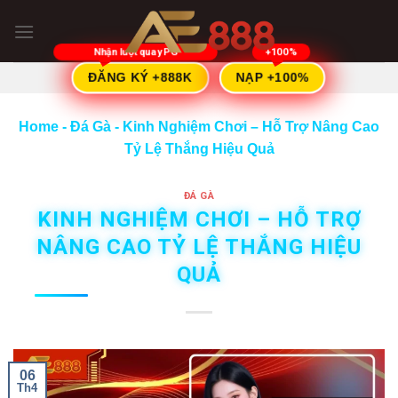
Bỏ
qua
nội
dung
ĐĂNG KÝ +888K
NẠP +100%
Home
-
Đá Gà
-
Kinh Nghiệm Chơi – Hỗ Trợ Nâng Cao
Tỷ Lệ Thắng Hiệu Quả
ĐÁ GÀ
KINH NGHIỆM CHƠI – HỖ TRỢ
NÂNG CAO TỶ LỆ THẮNG HIỆU
QUẢ
06
Th4