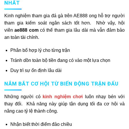
NHẤT
Kinh nghiệm tham gia đá gà trên AE888 ong hỗ trợ người
tham gia kiểm soát ngân sách tốt hơn. Nhờ vậy, hội
viên
ae888 com
có thể tham gia lâu dài mà vẫn đảm bảo
an toàn tài chính.
Phân bổ hợp lý cho từng trận
Tránh dồn toàn bộ tiền đang có vào một lựa chọn
Duy trì sự ổn định lâu dài
NẮM BẮT CƠ HỘI TỪ BIẾN ĐỘNG TRẬN ĐẤU
Những người có
kinh nghiệm chơi
luôn nhạy bén với
thay đổi. Khả năng này giúp tận dụng tối đa cơ hội và
nâng cao tỷ lệ thành công.
Nhận biết thời điểm đảo chiều