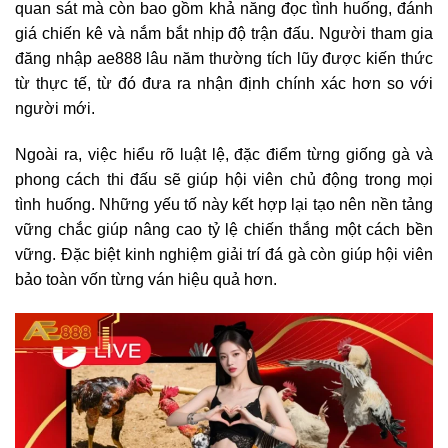
quan sát mà còn bao gồm khả năng đọc tình huống, đánh
giá chiến kê và nắm bắt nhịp độ trận đấu. Người tham gia
đăng nhập ae888 lâu năm thường tích lũy được kiến thức
từ thực tế, từ đó đưa ra nhận định chính xác hơn so với
người mới.
Ngoài ra, việc hiểu rõ luật lệ, đặc điểm từng giống gà và
phong cách thi đấu sẽ giúp hội viên chủ động trong mọi
tình huống. Những yếu tố này kết hợp lại tạo nên nền tảng
vững chắc giúp nâng cao tỷ lệ chiến thắng một cách bền
vững. Đặc biệt kinh nghiệm giải trí đá gà còn giúp hội viên
bảo toàn vốn từng ván hiệu quả hơn.