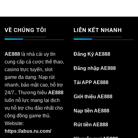
–
Hiểu
2026
Người
Lầm
Dẫn
Khi
Dắt
Tham
Nền
Gia
Tảng
VỀ CHÚNG TÔI
LIÊN KẾT NHANH
Tăng
Trưởng
Ổn
Định
AE888
là nhà cái uy tín
Đăng Ký AE888
cung cấp cá cược thể thao,
Đăng nhập AE888
casino trực tuyến, slot
game đa dạng. Nạp rút
Tải APP AE888
nhanh, bảo mật cao, hỗ trợ
24/7.. Thương hiệu
AE888
Giới thiệu AE888
luôn nỗ lực mang lại dịch
vụ hỗ trợ chu đáo nhất cho
Nạp tiền AE888
cộng đồng game thủ.
Website:
Rút tiền AE888
https://abus.ru.com/