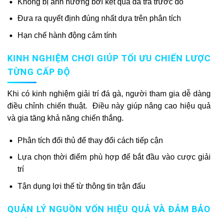
Không bị ảnh hưởng bởi kết quả đã trả trước đó
Đưa ra quyết định đúng nhất dựa trên phân tích
Hạn chế hành động cảm tính
KINH NGHIỆM CHƠI GIÚP TỐI ƯU CHIẾN LƯỢC
TỪNG CẤP ĐỘ
Khi có kinh nghiệm giải trí đá gà, người tham gia dễ dàng
điều chỉnh chiến thuật. Điều này giúp nâng cao hiệu quả
và gia tăng khả năng chiến thắng.
Phân tích đối thủ để thay đổi cách tiếp cận
Lựa chọn thời điểm phù hợp để bắt đầu vào cược giải
trí
Tận dụng lợi thế từ thông tin trận đấu
QUẢN LÝ NGUỒN VỐN HIỆU QUẢ VÀ ĐẢM BẢO