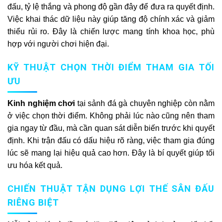
đấu, tỷ lệ thắng và phong độ gần đây để đưa ra quyết định.
Việc khai thác dữ liệu này giúp tăng độ chính xác và giảm
thiểu rủi ro. Đây là chiến lược mang tính khoa học, phù
hợp với người chơi hiện đại.
KỸ THUẬT CHỌN THỜI ĐIỂM THAM GIA TỐI
ƯU
Kinh nghiệm chơi
tại sảnh đá gà chuyên nghiệp còn nằm
ở việc chọn thời điểm. Không phải lúc nào cũng nên tham
gia ngay từ đầu, mà cần quan sát diễn biến trước khi quyết
định. Khi trận đấu có dấu hiệu rõ ràng, việc tham gia đúng
lúc sẽ mang lại hiệu quả cao hơn. Đây là bí quyết giúp tối
ưu hóa kết quả.
CHIẾN THUẬT TẬN DỤNG LỢI THẾ SÂN ĐẤU
RIÊNG BIỆT