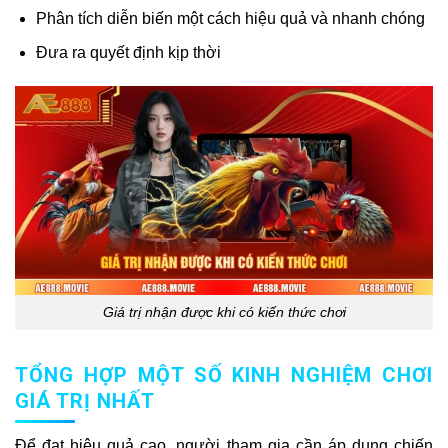
Phân tích diễn biến một cách hiệu quả và nhanh chóng
Đưa ra quyết định kịp thời
Giá trị nhận được khi có kiến thức chơi
TỔNG HỢP MỘT SỐ KINH NGHIỆM CHƠI
GIÁ TRỊ NHẤT
Để đạt hiệu quả cao, người tham gia cần áp dụng chiến