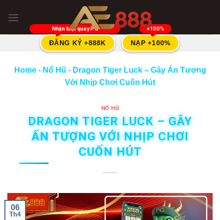
Bỏ
qua
nội
dung
ĐĂNG KÝ +888K
NẠP +100%
Home
-
Nổ Hũ
-
Dragon Tiger Luck – Gây Ấn Tượng
Với Nhịp Chơi Cuốn Hút
NỔ HŨ
DRAGON TIGER LUCK – GÂY
ẤN TƯỢNG VỚI NHỊP CHƠI
CUỐN HÚT
06
Th4