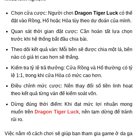
Chọn cửa cược: Người chơi
Dragon Tiger Luck
có thể
đặt vào Rồng, Hổ hoặc Hòa tùy theo dự đoán của mình.
Quan sát thời gian đặt cược: Cần hoàn tất lựa chọn
trước khi hệ thống bắt đầu chia bài.
Theo dõi kết quả ván: Mỗi bên sẽ được chia một lá, bên
nào có giá trị cao hơn sẽ thắng.
Kiểm tra tỷ lệ trả thưởng: Cửa Rồng và Hổ thường có tỷ
lệ 1:1, trong khi cửa Hòa có mức cao hơn.
Điều chỉnh mức cược: Nên thay đổi số tiền linh hoạt
theo kết quả từng ván để kiểm soát vốn.
Dừng đúng thời điểm: Khi đạt mức lợi nhuận mong
muốn trên
Dragon Tiger Luck
, nên tạm dừng để tránh
rủi ro.
Việc nắm rõ cách chơi sẽ giúp bạn tham gia game ở da ga