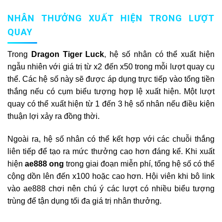
NHÂN THƯỞNG XUẤT HIỆN TRONG LƯỢT
QUAY
Trong
Dragon Tiger Luck
, hệ số nhân có thể xuất hiện
ngẫu nhiên với giá trị từ x2 đến x50 trong mỗi lượt quay cụ
thể. Các hệ số này sẽ được áp dụng trực tiếp vào tổng tiền
thắng nếu có cụm biểu tượng hợp lệ xuất hiện. Một lượt
quay có thể xuất hiện từ 1 đến 3 hệ số nhân nếu điều kiện
thuận lợi xảy ra đồng thời.
Ngoài ra, hệ số nhân có thể kết hợp với các chuỗi thắng
liên tiếp để tạo ra mức thưởng cao hơn đáng kể. Khi xuất
hiện
ae888 ong
trong giai đoạn miễn phí, tổng hệ số có thể
cộng dồn lên đến x100 hoặc cao hơn. Hội viên khi bô link
vào ae888 chơi nên chú ý các lượt có nhiều biểu tượng
trùng để tận dụng tối đa giá trị nhân thưởng.