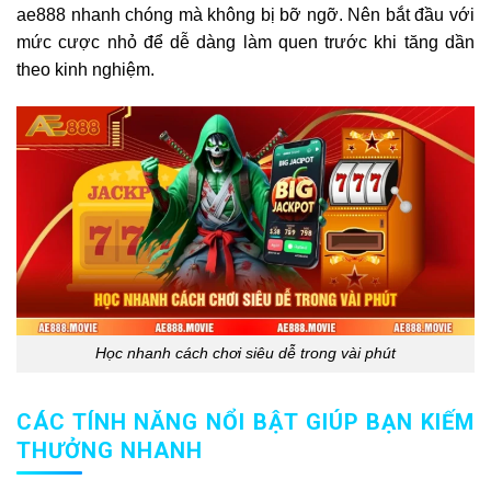
ae888 nhanh chóng mà không bị bỡ ngỡ. Nên bắt đầu với
mức cược nhỏ để dễ dàng làm quen trước khi tăng dần
theo kinh nghiệm.
Học nhanh cách chơi siêu dễ trong vài phút
CÁC TÍNH NĂNG NỔI BẬT GIÚP BẠN KIẾM
THƯỞNG NHANH