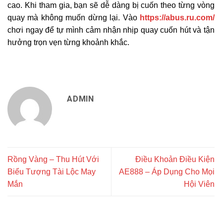
cao. Khi tham gia, bạn sẽ dễ dàng bị cuốn theo từng vòng
quay mà không muốn dừng lại. Vào
https://abus.ru.com/
chơi ngay để tự mình cảm nhận nhịp quay cuốn hút và tận
hưởng trọn vẹn từng khoảnh khắc.
ADMIN
Rồng Vàng – Thu Hút Với
Điều Khoản Điều Kiện
Biểu Tượng Tài Lộc May
AE888 – Áp Dụng Cho Mọi
Mắn
Hội Viên