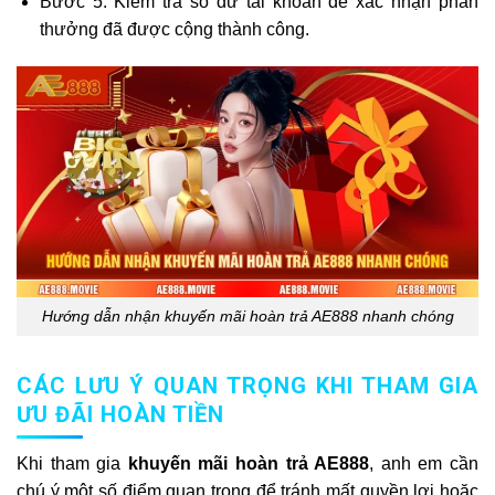
Bước 5: Kiểm tra số dư tài khoản để xác nhận phần
thưởng đã được cộng thành công.
Hướng dẫn nhận khuyến mãi hoàn trả AE888 nhanh chóng
CÁC LƯU Ý QUAN TRỌNG KHI THAM GIA
ƯU ĐÃI HOÀN TIỀN
Khi tham gia
khuyến mãi hoàn trả AE888
, anh em cần
chú ý một số điểm quan trọng để tránh mất quyền lợi hoặc