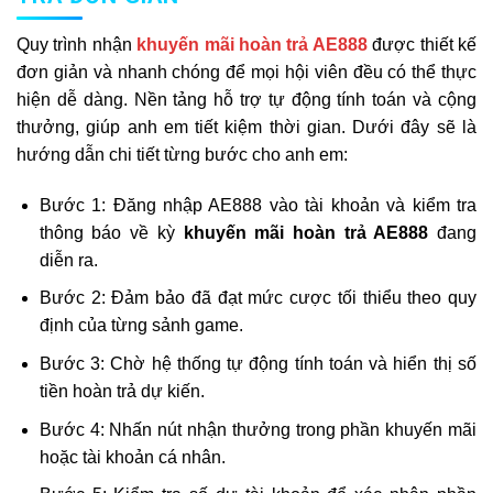
Quy trình nhận
khuyến mãi hoàn trả AE888
được thiết kế
đơn giản và nhanh chóng để mọi hội viên đều có thể thực
hiện dễ dàng. Nền tảng hỗ trợ tự động tính toán và cộng
thưởng, giúp anh em tiết kiệm thời gian. Dưới đây sẽ là
hướng dẫn chi tiết từng bước cho anh em:
Bước 1: Đăng nhập AE888 vào tài khoản và kiểm tra
thông báo về kỳ
khuyến mãi hoàn trả AE888
đang
diễn ra.
Bước 2: Đảm bảo đã đạt mức cược tối thiểu theo quy
định của từng sảnh game.
Bước 3: Chờ hệ thống tự động tính toán và hiển thị số
tiền hoàn trả dự kiến.
Bước 4: Nhấn nút nhận thưởng trong phần khuyến mãi
hoặc tài khoản cá nhân.