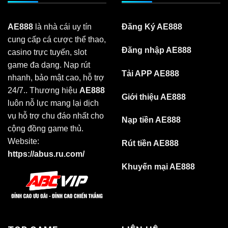
Ổn
Định
AE888
là nhà cái uy tín
Đăng Ký AE888
cung cấp cá cược thể thao,
Đăng nhập AE888
casino trực tuyến, slot
game đa dạng. Nạp rút
Tải APP AE888
nhanh, bảo mật cao, hỗ trợ
24/7.. Thương hiệu
AE888
Giới thiệu AE888
luôn nỗ lực mang lại dịch
vụ hỗ trợ chu đáo nhất cho
Nạp tiền AE888
cộng đồng game thủ.
Website:
Rút tiền AE888
https://abus.ru.com/
Khuyến mại AE888