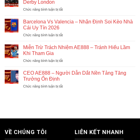
Tại
Derby London
Sevilla
Anfield
ở
Chức năng bình luận bị tắt
–
Arsenal
Trận
Vs
Cầu
Barcelona Vs Valencia – Nhận Định Soi Kèo Nhà
West
Đỉnh
Cái Uy Tín 2026
Ham
Cao
ở
Chức năng bình luận bị tắt
–
Tại
Barcelona
Phân
La
Vs
Tích
Miễn Trừ Trách Nhiệm AE888 – Tránh Hiểu Lầm
Liga
Valencia
Kịch
Khi Tham Gia
–
Tính
ở
Chức năng bình luận bị tắt
Nhận
Trận
Miễn
Định
Derby
Trừ
Soi
CEO AE888 – Người Dẫn Dắt Nền Tảng Tăng
London
Trách
Kèo
Trưởng Ổn Định
Nhiệm
Nhà
ở
Chức năng bình luận bị tắt
AE888
Cái
CEO
–
Uy
AE888
Tránh
Tín
–
Hiểu
2026
Người
Lầm
Dẫn
Khi
Dắt
Tham
Nền
Gia
Tảng
VỀ CHÚNG TÔI
LIÊN KẾT NHANH
Tăng
Trưởng