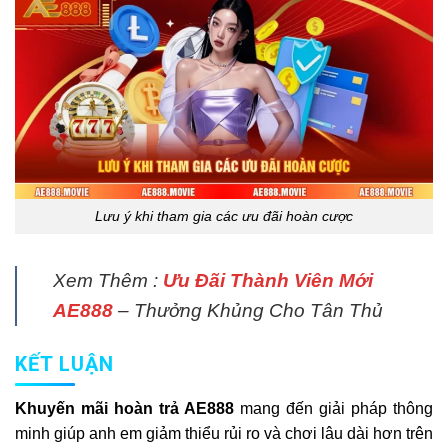
Lưu ý khi tham gia các ưu đãi hoàn cược
Xem Thêm :
Ưu Đãi Thành Viên Mới
AE888
– Thưởng Khủng Cho Tân Thủ
KẾT LUẬN
Khuyến mãi hoàn trả AE888
mang đến giải pháp thông
minh giúp anh em giảm thiểu rủi ro và chơi lâu dài hơn trên