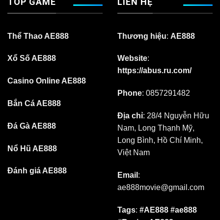
TOP GAME
LIÊN HỆ
Thể Thao AE888
Thương hiệu
:
AE888
Xổ Số AE888
Website
:
https://abus.ru.com/
Casino Online AE888
Phone
: 0857291482
Bắn Cá AE888
Địa chỉ
: 28/4 Nguyễn Hữu
Đá Gà AE888
Nam, Long Thạnh Mỹ,
Long Bình, Hồ Chí Minh,
Nổ Hũ AE888
Việt Nam
Đánh giá AE888
Email
:
ae888movie@gmail.com
Tags
:
#AE888 #ae888