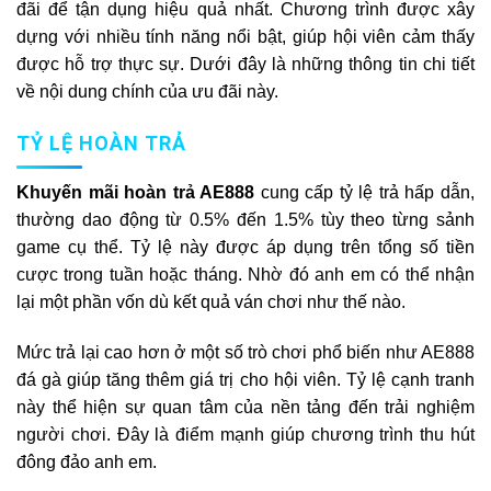
đãi để tận dụng hiệu quả nhất. Chương trình được xây
dựng với nhiều tính năng nổi bật, giúp hội viên cảm thấy
được hỗ trợ thực sự. Dưới đây là những thông tin chi tiết
về nội dung chính của ưu đãi này.
TỶ LỆ HOÀN TRẢ
Khuyến mãi hoàn trả AE888
cung cấp tỷ lệ trả hấp dẫn,
thường dao động từ 0.5% đến 1.5% tùy theo từng sảnh
game cụ thể. Tỷ lệ này được áp dụng trên tổng số tiền
cược trong tuần hoặc tháng. Nhờ đó anh em có thể nhận
lại một phần vốn dù kết quả ván chơi như thế nào.
Mức trả lại cao hơn ở một số trò chơi phổ biến như AE888
đá gà giúp tăng thêm giá trị cho hội viên. Tỷ lệ cạnh tranh
này thể hiện sự quan tâm của nền tảng đến trải nghiệm
người chơi. Đây là điểm mạnh giúp chương trình thu hút
đông đảo anh em.