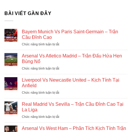
BÀI VIẾT GẦN ĐÂY
Bayern Munich Vs Paris Saint-Germain – Trận
Cầu Đỉnh Cao
ở
Chức năng bình luận bị tắt
Bayern
Munich
Arsenal Vs Atletico Madrid – Trận Đấu Hứa Hẹn
Vs
Bùng Nổ
Paris
ở
Chức năng bình luận bị tắt
Saint-
Arsenal
Germain
Vs
–
Liverpool Vs Newcastle United – Kịch Tính Tại
Atletico
Trận
Anfield
Madrid
Cầu
ở
Chức năng bình luận bị tắt
–
Đỉnh
Liverpool
Trận
Cao
Vs
Đấu
Real Madrid Vs Sevilla – Trận Cầu Đỉnh Cao Tại
Newcastle
Hứa
La Liga
United
Hẹn
ở
Chức năng bình luận bị tắt
–
Bùng
Real
Kịch
Nổ
Madrid
Tính
Arsenal Vs West Ham – Phân Tích Kịch Tính Trận
Vs