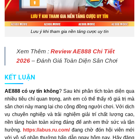
Lưu ý khi tham gia nền tảng cược uy tín
Xem Thêm :
Review AE888 Chi Tiết
2026
– Đánh Giá Toàn Diện Sân Chơi
KẾT LUẬN
AE888 có uy tín không
? Sau khi phân tích toàn diện qua
nhiều tiêu chí quan trọng, anh em có thể thấy rõ giá trị mà
sân chơi này mang lại cho cộng đồng người chơi. Với dịch
vụ chuyên nghiệp và trải nghiệm giải trí chất lượng cao,
nền tảng hoàn toàn xứng đáng để anh em thử sức và tận
hưởng.
https://abus.ru.com/
đang chờ đón hội viên mới
với vô số phần thưởng hấp dẫn ngay hôm nay. Hãy đăng