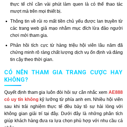
thực tế chỉ cần vài phút làm quen là có thể thao tác
mượt mà trên mọi thiết bị.
Thông tin về rủi ro mất tiền chủ yếu được lan truyền từ
các trang web giả mạo nhằm mục đích lừa đảo người
chơi mới tham gia.
Phản hồi tích cực từ hàng triệu hội viên lâu năm đã
chứng minh rõ ràng chất lượng dịch vụ ổn định và đáng
tin cậy theo thời gian.
CÓ NÊN THAM GIA TRANG CƯỢC HAY
KHÔNG?
Quyết định tham gia luôn đòi hỏi sự cân nhắc xem
AE888
có uy tín không
kỹ lưỡng từ phía anh em. Nhiều hội viên
sau khi trải nghiệm thực tế đều bày tỏ sự hài lòng với
không gian giải trí tại đây. Dưới đây là những phân tích
giúp khách hàng đưa ra lựa chọn phù hợp với nhu cầu cá