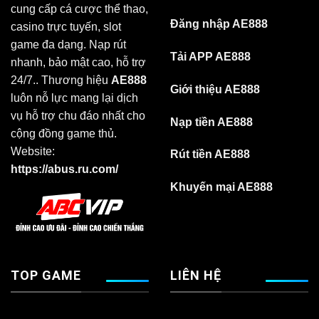
cung cấp cá cược thể thao,
Đăng nhập AE888
casino trực tuyến, slot
game đa dạng. Nạp rút
Tải APP AE888
nhanh, bảo mật cao, hỗ trợ
24/7.. Thương hiệu
AE888
Giới thiệu AE888
luôn nỗ lực mang lại dịch
vụ hỗ trợ chu đáo nhất cho
Nạp tiền AE888
cộng đồng game thủ.
Website:
Rút tiền AE888
https://abus.ru.com/
Khuyến mại AE888
TOP GAME
LIÊN HỆ