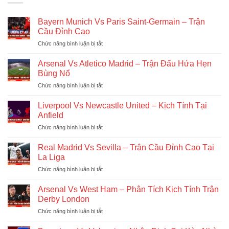
Bayern Munich Vs Paris Saint-Germain – Trận
Cầu Đỉnh Cao
ở
Chức năng bình luận bị tắt
Bayern
Munich
Arsenal Vs Atletico Madrid – Trận Đấu Hứa Hẹn
Vs
Bùng Nổ
Paris
ở
Chức năng bình luận bị tắt
Saint-
Arsenal
Germain
Vs
–
Liverpool Vs Newcastle United – Kịch Tính Tại
Atletico
Trận
Anfield
Madrid
Cầu
ở
Chức năng bình luận bị tắt
–
Đỉnh
Liverpool
Trận
Cao
Vs
Đấu
Real Madrid Vs Sevilla – Trận Cầu Đỉnh Cao Tại
Newcastle
Hứa
La Liga
United
Hẹn
ở
Chức năng bình luận bị tắt
–
Bùng
Real
Kịch
Nổ
Madrid
Tính
Arsenal Vs West Ham – Phân Tích Kịch Tính Trận
Vs
Tại
Derby London
Sevilla
Anfield
ở
Chức năng bình luận bị tắt
–
Arsenal
Trận
Vs