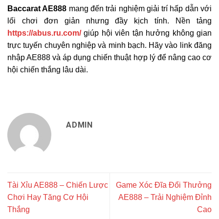
Baccarat AE888
mang đến trải nghiệm giải trí hấp dẫn với
lối chơi đơn giản nhưng đầy kịch tính. Nền tảng
https://abus.ru.com/
giúp hội viên tận hưởng không gian
trực tuyến chuyên nghiệp và minh bạch. Hãy vào link đăng
nhập AE888 và áp dụng chiến thuật hợp lý để nâng cao cơ
hội chiến thắng lâu dài.
ADMIN
Tài Xỉu AE888 – Chiến Lược
Game Xóc Đĩa Đổi Thưởng
Chơi Hay Tăng Cơ Hội
AE888 – Trải Nghiệm Đỉnh
Thắng
Cao