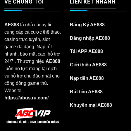
VỀ CHÚNG TÔI
LIÊN KẾT NHANH
Tăng
Trưởng
Ổn
Định
AE888
là nhà cái uy tín
Đăng Ký AE888
cung cấp cá cược thể thao,
Đăng nhập AE888
casino trực tuyến, slot
game đa dạng. Nạp rút
Tải APP AE888
nhanh, bảo mật cao, hỗ trợ
24/7.. Thương hiệu
AE888
Giới thiệu AE888
luôn nỗ lực mang lại dịch
vụ hỗ trợ chu đáo nhất cho
Nạp tiền AE888
cộng đồng game thủ.
Website:
Rút tiền AE888
https://abus.ru.com/
Khuyến mại AE888