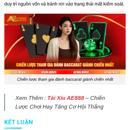
duy trì nguồn vốn và tránh rơi vào trạng thái mất kiểm soát.
Chiến lược tham gia đánh baccarat giành chiến nhất
Xem Thêm :
Tài Xỉu AE888
– Chiến
Lược Chơi Hay Tăng Cơ Hội Thắng
KẾT LUẬN