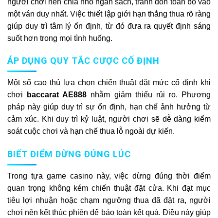
người chơi nên chia nhỏ ngân sách, tránh dồn toàn bộ vào
một ván duy nhất. Việc thiết lập giới hạn thắng thua rõ ràng
giúp duy trì tâm lý ổn định, từ đó đưa ra quyết định sáng
suốt hơn trong mọi tình huống.
ÁP DỤNG QUY TẮC CƯỢC CỐ ĐỊNH
Một số cao thủ lựa chọn chiến thuật đặt mức cố định khi
chơi
baccarat AE888
nhằm giảm thiểu rủi ro. Phương
pháp này giúp duy trì sự ổn định, hạn chế ảnh hưởng từ
cảm xúc. Khi duy trì kỷ luật, người chơi sẽ dễ dàng kiểm
soát cuộc chơi và hạn chế thua lỗ ngoài dự kiến.
BIẾT ĐIỂM DỪNG ĐÚNG LÚC
Trong tựa game casino này, việc dừng đúng thời điểm
quan trọng không kém chiến thuật đặt cửa. Khi đạt mục
tiêu lợi nhuận hoặc chạm ngưỡng thua đã đặt ra, người
chơi nên kết thúc phiên để bảo toàn kết quả. Điều này giúp