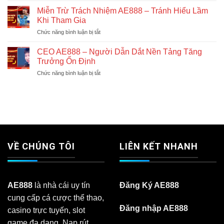
Phân
La
Vs
Tích
Miễn Trừ Trách Nhiệm AE888 – Tránh Hiểu Lầm
Liga
Valencia
Kịch
Khi Tham Gia
–
Tính
ở
Chức năng bình luận bị tắt
Nhận
Trận
Miễn
Định
Derby
Trừ
Soi
CEO AE888 – Người Dẫn Dắt Nền Tảng Tăng
London
Trách
Kèo
Trưởng Ổn Định
Nhiệm
Nhà
ở
Chức năng bình luận bị tắt
AE888
Cái
CEO
–
Uy
AE888
Tránh
Tín
–
Hiểu
2026
Người
Lầm
Dẫn
Khi
Dắt
Tham
Nền
Gia
Tảng
VỀ CHÚNG TÔI
LIÊN KẾT NHANH
Tăng
Trưởng
Ổn
Định
AE888
là nhà cái uy tín
Đăng Ký AE888
cung cấp cá cược thể thao,
Đăng nhập AE888
casino trực tuyến, slot
game đa dạng. Nạp rút