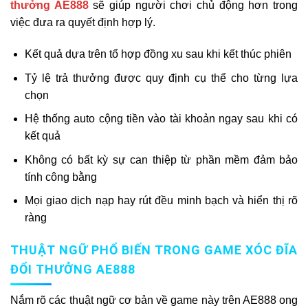
thưởng AE888
sẽ giúp người chơi chủ động hơn trong
việc đưa ra quyết định hợp lý.
Kết quả dựa trên tổ hợp đồng xu sau khi kết thúc phiên
Tỷ lệ trả thưởng được quy định cụ thể cho từng lựa
chọn
Hệ thống auto cộng tiền vào tài khoản ngay sau khi có
kết quả
Không có bất kỳ sự can thiệp từ phần mềm đảm bảo
tính công bằng
Mọi giao dịch nạp hay rút đều minh bạch và hiển thị rõ
ràng
THUẬT NGỮ PHỔ BIẾN TRONG GAME XÓC ĐĨA
ĐỔI THƯỞNG AE888
Nắm rõ các thuật ngữ cơ bản về game này trên AE888 ong