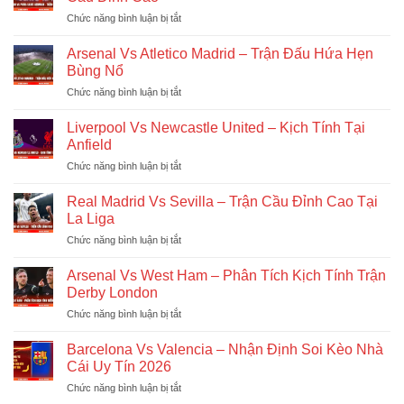
ở
Chức năng bình luận bị tắt
Bayern
Munich
Arsenal Vs Atletico Madrid – Trận Đấu Hứa Hẹn
Vs
Bùng Nổ
Paris
ở
Chức năng bình luận bị tắt
Saint-
Arsenal
Germain
Vs
–
Liverpool Vs Newcastle United – Kịch Tính Tại
Atletico
Trận
Anfield
Madrid
Cầu
ở
Chức năng bình luận bị tắt
–
Đỉnh
Liverpool
Trận
Cao
Vs
Đấu
Real Madrid Vs Sevilla – Trận Cầu Đỉnh Cao Tại
Newcastle
Hứa
La Liga
United
Hẹn
ở
Chức năng bình luận bị tắt
–
Bùng
Real
Kịch
Nổ
Madrid
Tính
Arsenal Vs West Ham – Phân Tích Kịch Tính Trận
Vs
Tại
Derby London
Sevilla
Anfield
ở
Chức năng bình luận bị tắt
–
Arsenal
Trận
Vs
Cầu
Barcelona Vs Valencia – Nhận Định Soi Kèo Nhà
West
Đỉnh
Cái Uy Tín 2026
Ham
Cao
ở
Chức năng bình luận bị tắt
–
Tại
Barcelona