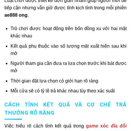
Luật chơi được thiết kế đơn giản nhằm giúp người mới dễ
tiếp cận nhưng vẫn giữ được tính kịch tính trong mỗi phiên
ae888 ong
.
Trò chơi được hoạt động trên bốn đồng xu với hai mặt
khác nhau
Kết quả phụ thuộc vào số lượng mặt xuất hiện sau khi
mở
Người tham gia cần đưa ra lựa chọn trước khi bát được
mở
Thời gian đặt lựa chọn có giới hạn rõ ràng
Mỗi cửa sẽ có tỷ lệ trả khác nhau tùy theo xác suất
CÁCH TÍNH KẾT QUẢ VÀ CƠ CHẾ TRẢ
THƯỞNG RÕ RÀNG
Việc hiểu rõ cách tính kết quả trong
game xóc đĩa đổi