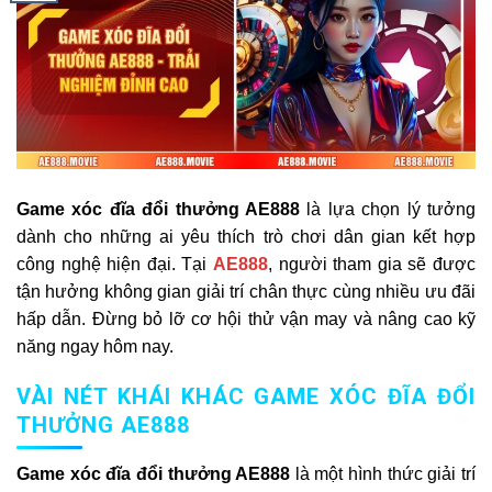
Game xóc đĩa đổi thưởng AE888
là lựa chọn lý tưởng
dành cho những ai yêu thích trò chơi dân gian kết hợp
công nghệ hiện đại. Tại
AE888
, người tham gia sẽ được
tận hưởng không gian giải trí chân thực cùng nhiều ưu đãi
hấp dẫn. Đừng bỏ lỡ cơ hội thử vận may và nâng cao kỹ
năng ngay hôm nay.
VÀI NÉT KHÁI KHÁC GAME XÓC ĐĨA ĐỔI
THƯỞNG AE888
Game xóc đĩa đổi thưởng AE888
là một hình thức giải trí