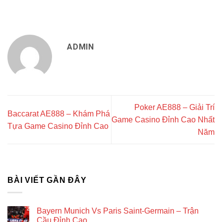
ADMIN
Poker AE888 – Giải Trí
Baccarat AE888 – Khám Phá
Game Casino Đỉnh Cao Nhất
Tựa Game Casino Đỉnh Cao
Năm
BÀI VIẾT GẦN ĐÂY
Bayern Munich Vs Paris Saint-Germain – Trận
Cầu Đỉnh Cao