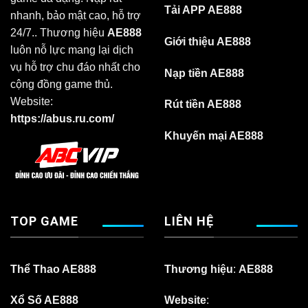
Tải APP AE888
nhanh, bảo mật cao, hỗ trợ
24/7.. Thương hiệu
AE888
Giới thiệu AE888
luôn nỗ lực mang lại dịch
vụ hỗ trợ chu đáo nhất cho
Nạp tiền AE888
cộng đồng game thủ.
Website:
Rút tiền AE888
https://abus.ru.com/
Khuyến mại AE888
TOP GAME
LIÊN HỆ
Thể Thao AE888
Thương hiệu
:
AE888
Xổ Số AE888
Website
: