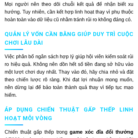
Mọi người nên theo dõi chuỗi kết quả để nhận biết xu
hướng. Tuy nhiên, cần kết hợp linh hoạt thay vì phụ thuộc
hoàn toàn vào dữ liệu cũ nhằm tránh rủi ro không đáng có.
QUẢN LÝ VỐN CẦN BẰNG GIÚP DUY TRÌ CUỘC
CHƠI LÂU DÀI
Việc phân bổ ngân sách hợp lý giúp hội viên kiểm soát rủi
ro hiệu quả. Không nên dồn hết số tiền đang sở hữu vào
một lượt chơi duy nhất. Thay vào đó, hãy chia nhỏ và đặt
theo chiến lược rõ ràng. Khi đạt lợi nhuận mong muốn,
nên dừng lại để bảo toàn thành quả thay vì tiếp tục mạo
hiểm.
ÁP DỤNG CHIẾN THUẬT GẤP THẾP LINH
HOẠT MỖI VÒNG
Chiến thuật gấp thếp trong
game xóc đĩa đổi thưởng