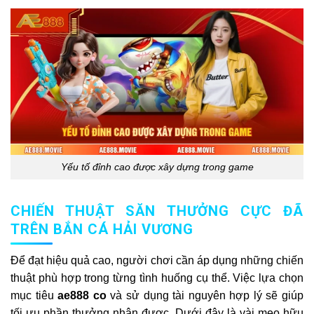
Yếu tố đỉnh cao được xây dựng trong game
CHIẾN THUẬT SĂN THƯỞNG CỰC ĐÃ
TRÊN BẮN CÁ HẢI VƯƠNG
Để đạt hiệu quả cao, người chơi cần áp dụng những chiến
thuật phù hợp trong từng tình huống cụ thể. Việc lựa chọn
mục tiêu
ae888 co
và sử dụng tài nguyên hợp lý sẽ giúp
tối ưu phần thưởng nhận được. Dưới đây là vài mẹo hữu