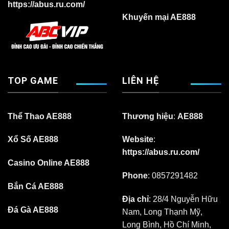
https://abus.ru.com/
Khuyến mại AE888
TOP GAME
LIÊN HỆ
Thể Thao AE888
Thương hiệu
:
AE888
Xổ Số AE888
Website
:
https://abus.ru.com/
Casino Online AE888
Phone
: 0857291482
Bắn Cá AE888
Địa chỉ
: 28/4 Nguyễn Hữu
Đá Gà AE888
Nam, Long Thạnh Mỹ,
Long Bình, Hồ Chí Minh,