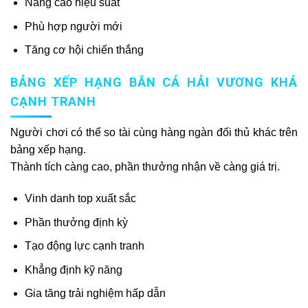
Nâng cao hiệu suất
Phù hợp người mới
Tăng cơ hội chiến thắng
BẢNG XẾP HẠNG BẮN CÁ HẢI VƯƠNG KHÁ
CẠNH TRANH
Người chơi có thể so tài cùng hàng ngàn đối thủ khác trên
bảng xếp hạng.
Thành tích càng cao, phần thưởng nhận về càng giá trị.
Vinh danh top xuất sắc
Phần thưởng định kỳ
Tạo động lực cạnh tranh
Khẳng định kỹ năng
Gia tăng trải nghiệm hấp dẫn