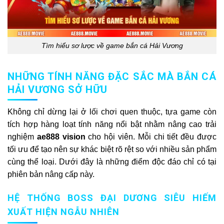
Tìm hiểu sơ lược về game bắn cá Hải Vương
NHỮNG TÍNH NĂNG ĐẶC SẮC MÀ BẮN CÁ
HẢI VƯƠNG SỞ HỮU
Không chỉ dừng lại ở lối chơi quen thuộc, tựa game còn
tích hợp hàng loạt tính năng nổi bật nhằm nâng cao trải
nghiệm
ae888 vision
cho hội viên. Mỗi chi tiết đều được
tối ưu để tạo nên sự khác biệt rõ rệt so với nhiều sản phẩm
cùng thể loại. Dưới đây là những điểm độc đáo chỉ có tại
phiên bản nâng cấp này.
HỆ THỐNG BOSS ĐẠI DƯƠNG SIÊU HIẾM
XUẤT HIỆN NGẪU NHIÊN