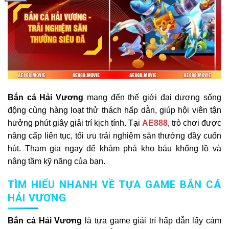
Bắn cá Hải Vương
mang đến thế giới đại dương sống
động cùng hàng loạt thử thách hấp dẫn, giúp hội viên tận
hưởng phút giây giải trí kịch tính. Tại
AE888
, trò chơi được
nâng cấp liên tục, tối ưu trải nghiệm săn thưởng đầy cuốn
hút. Tham gia ngay để khám phá kho báu khổng lồ và
nâng tầm kỹ năng của bạn.
TÌM HIỂU NHANH VỀ TỰA GAME BẮN CÁ
HẢI VƯƠNG
Bắn cá Hải Vương
là tựa game giải trí hấp dẫn lấy cảm