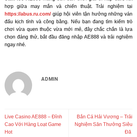
hợp giữa may mắn và chiến thuật. Trải nghiệm tại
https://abus.ru.com/
giúp hội viên tận hưởng những ván
đấu kịch tính và công bằng. Nếu bạn đang tìm kiếm trò
chơi vừa quen thuộc vừa mới mẻ, đây chắc chắn là lựa
chọn đáng thử, bắt đầu đăng nhập AE888 và trải nghiệm
ngay nhé.
ADMIN
Live Casino AE888 – Đỉnh
Bắn Cá Hải Vương – Trải
Cao Với Hàng Loạt Game
Nghiệm Săn Thưởng Siêu
Hot
Đã