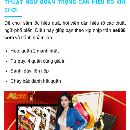
THUẬT NGỮ QUAN TRỌNG CẦN HIỂU RÕ KHI
CHƠI
Để chơi sâm lốc hiệu quả, hội viên cần hiểu rõ các thuật
ngữ phổ biến. Điều này giúp bạn theo kịp nhịp trận
ae888
com
và tránh nhầm lẫn.
Heo: quân 2 mạnh nhất
Tứ quý: 4 quân cùng giá trị
Sảnh: dãy liên tiếp
Cháy bài: đánh hết quân