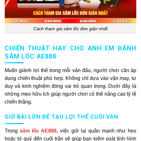
Cách tham gia sâm lốc đơn giản nhất
CHIẾN THUẬT HAY CHO ANH EM ĐÁNH
SÂM LỐC AE888
Muốn giành lợi thế trong mỗi ván đấu, người chơi cần áp
dụng chiến thuật phù hợp. Không chỉ dựa vào vận may, tư
duy và kinh nghiệm đóng vai trò quan trọng. Dưới đây là
những mẹo hữu ích giúp người chơi có thể nâng cao tỷ lệ
chiến thắng.
GIỮ BÀI LỚN ĐỂ TẠO LỢI THẾ CUỐI VÁN
Trong
sâm lốc AE888
, việc giữ lại quân mạnh như heo
hoặc tứ quý đến cuối trận sẽ giúp bạn kiểm soát tình hình