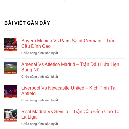
BÀI VIẾT GẦN ĐÂY
Bayern Munich Vs Paris Saint-Germain – Trận
Cầu Đỉnh Cao
ở
Chức năng bình luận bị tắt
Bayern
Munich
Arsenal Vs Atletico Madrid – Trận Đấu Hứa Hẹn
Vs
Bùng Nổ
Paris
ở
Chức năng bình luận bị tắt
Saint-
Arsenal
Germain
Vs
–
Liverpool Vs Newcastle United – Kịch Tính Tại
Atletico
Trận
Anfield
Madrid
Cầu
ở
Chức năng bình luận bị tắt
–
Đỉnh
Liverpool
Trận
Cao
Vs
Đấu
Real Madrid Vs Sevilla – Trận Cầu Đỉnh Cao Tại
Newcastle
Hứa
La Liga
United
Hẹn
ở
Chức năng bình luận bị tắt
–
Bùng
Real