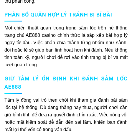
thủ phản công.
PHÂN BỔ QUÂN HỢP LÝ TRÁNH BỊ BÍ BÀI
Một chiến thuật quan trọng trong sâm lốc trên hệ thống
trang chủ AE888 casino chính thức là sắp xếp bài hợp lý
ngay từ đầu. Việc phân chia thành từng nhóm như sảnh,
đôi hoặc lẻ sẽ giúp bạn linh hoạt hơn khi đánh. Nếu không
tính toán kỹ, người chơi dễ rơi vào tình trạng bị bí và mất
lượt quan trọng.
GIỮ TÂM LÝ ỔN ĐỊNH KHI ĐÁNH SÂM LỐC
AE888
Tâm lý đóng vai trò then chốt khi tham gia đánh bài sâm
lốc tại hệ thống. Dù đang thắng hay thua, người chơi cần
giữ bình tĩnh để đưa ra quyết định chính xác. Việc nóng vội
hoặc mất kiểm soát dễ dẫn đến sai lầm, khiến bạn đánh
mất lợi thế vốn có trong ván đấu.