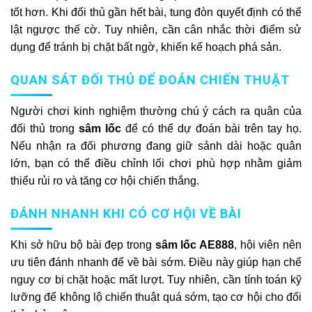
tốt hơn. Khi đối thủ gần hết bài, tung đòn quyết định có thể
lật ngược thế cờ. Tuy nhiên, cần cân nhắc thời điểm sử
dụng để tránh bị chặt bất ngờ, khiến kế hoạch phá sản.
QUAN SÁT ĐỐI THỦ ĐỂ ĐOÁN CHIẾN THUẬT
Người chơi kinh nghiệm thường chú ý cách ra quân của
đối thủ trong
sâm lốc
để có thể dự đoán bài trên tay họ.
Nếu nhận ra đối phương đang giữ sảnh dài hoặc quân
lớn, bạn có thể điều chỉnh lối chơi phù hợp nhằm giảm
thiểu rủi ro và tăng cơ hội chiến thắng.
ĐÁNH NHANH KHI CÓ CƠ HỘI VỀ BÀI
Khi sở hữu bộ bài đẹp trong
sâm lốc AE888
, hội viên nên
ưu tiên đánh nhanh để về bài sớm. Điều này giúp hạn chế
nguy cơ bị chặt hoặc mất lượt. Tuy nhiên, cần tính toán kỹ
lưỡng để không lộ chiến thuật quá sớm, tạo cơ hội cho đối