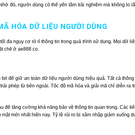
. Nhờ đó, người dùng có thể yên tâm trải nghiệm mà không lo lắ
MÃ HÓA DỮ LIỆU NGƯỜI DÙNG
 đa nguy cơ rò rỉ thông tin trong quá trình sử dụng. Mọi dữ l
hặt chẽ ở ae888 co.
it để giữ an toàn dữ liệu người dùng hiệu quả. Tất cả thông 
rái phép từ bên ngoài. Tốc độ mã hóa và giải mã chỉ diễn ra tr
au để tăng cường khả năng bảo vệ thông tin quan trọng. Các t
mật mới nhất hiện nay. Tỷ lệ rủi ro bị xâm nhập giảm xuống 