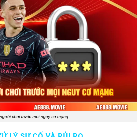
người chơi trước mọi nguy cơ mạng
Ử LÝ SỰ CỐ VÀ RỦI RO