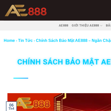
Bỏ
qua
nội
dung
AE888
GIỚI THIỆU AE888
BẮ
Home
-
Tin Tức
-
Chính Sách Bảo Mật AE888 – Ngăn Chặ
CHÍNH SÁCH BẢO MẬT AE
06
Th4