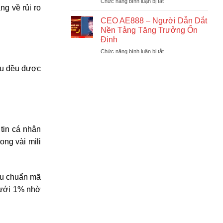
ở
Chức năng bình luận bị tắt
Định
London
ng về rủi ro
Miễn
Soi
Trừ
Kèo
CEO AE888 – Người Dẫn Dắt
Trách
Nhà
Nền Tảng Tăng Trưởng Ổn
Nhiệm
Cái
Định
AE888
Uy
ở
Chức năng bình luận bị tắt
–
Tín
CEO
Tránh
2026
iệu đều được
AE888
Hiểu
–
Lầm
Người
Khi
Dẫn
Tham
Dắt
Gia
Nền
Tảng
Tăng
tin cá nhân
Trưởng
ong vài mili
Ổn
Định
iêu chuẩn mã
dưới 1% nhờ