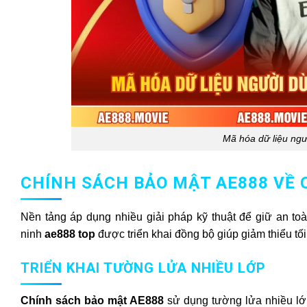
Mã hóa dữ liệu ngư
CHÍNH SÁCH BẢO MẬT AE888 VỀ
Nền tảng áp dụng nhiều giải pháp kỹ thuật để giữ an to
ninh
ae888 top
được triển khai đồng bộ giúp giảm thiểu tối
TRIỂN KHAI TƯỜNG LỬA NHIỀU LỚP
Chính sách bảo mật AE888
sử dụng tường lửa nhiều lớp