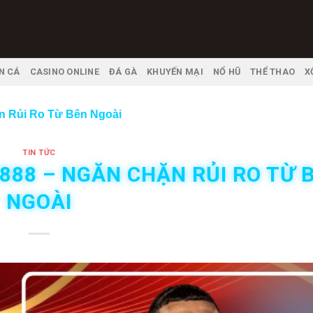
N CÁ
CASINO ONLINE
ĐÁ GÀ
KHUYẾN MẠI
NỔ HŨ
THỂ THAO
X
n Rủi Ro Từ Bên Ngoài
TIN TỨC
888 – NGĂN CHẶN RỦI RO TỪ 
NGOÀI