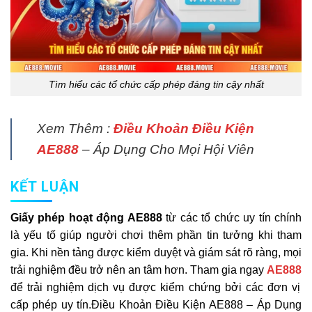
Tìm hiểu các tổ chức cấp phép đáng tin cậy nhất
Xem Thêm :
Điều Khoản Điều Kiện
AE888
– Áp Dụng Cho Mọi Hội Viên
KẾT LUẬN
Giấy phép hoạt động AE888
từ các tổ chức uy tín chính
là yếu tố giúp người chơi thêm phần tin tưởng khi tham
gia. Khi nền tảng được kiểm duyệt và giám sát rõ ràng, mọi
trải nghiệm đều trở nên an tâm hơn. Tham gia ngay
AE888
để trải nghiệm dịch vụ được kiểm chứng bởi các đơn vị
cấp phép uy tín.Điều Khoản Điều Kiện AE888 – Áp Dụng