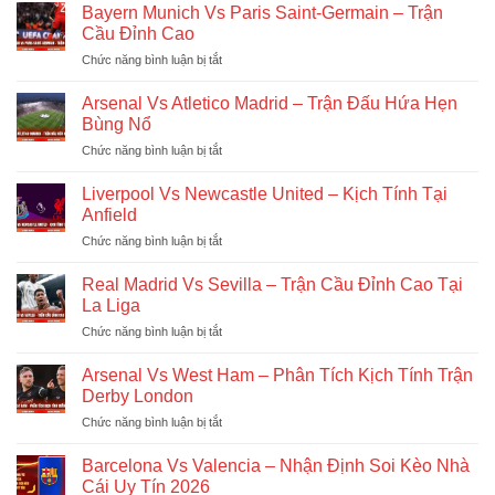
Bayern Munich Vs Paris Saint-Germain – Trận
Cầu Đỉnh Cao
ở
Chức năng bình luận bị tắt
Bayern
Munich
Arsenal Vs Atletico Madrid – Trận Đấu Hứa Hẹn
Vs
Bùng Nổ
Paris
ở
Chức năng bình luận bị tắt
Saint-
Arsenal
Germain
Vs
–
Liverpool Vs Newcastle United – Kịch Tính Tại
Atletico
Trận
Anfield
Madrid
Cầu
ở
Chức năng bình luận bị tắt
–
Đỉnh
Liverpool
Trận
Cao
Vs
Đấu
Real Madrid Vs Sevilla – Trận Cầu Đỉnh Cao Tại
Newcastle
Hứa
La Liga
United
Hẹn
ở
Chức năng bình luận bị tắt
–
Bùng
Real
Kịch
Nổ
Madrid
Tính
Arsenal Vs West Ham – Phân Tích Kịch Tính Trận
Vs
Tại
Derby London
Sevilla
Anfield
ở
Chức năng bình luận bị tắt
–
Arsenal
Trận
Vs
Cầu
Barcelona Vs Valencia – Nhận Định Soi Kèo Nhà
West
Đỉnh
Cái Uy Tín 2026