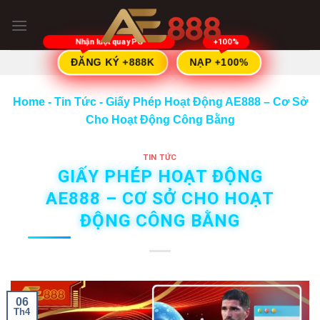
Bỏ
qua
nội
ĐĂNG KÝ +888K
NẠP +100%
dung
Home
-
Tin Tức
-
Giấy Phép Hoạt Động AE888 – Cơ Sở
Cho Hoạt Động Công Bằng
TIN TỨC
GIẤY PHÉP HOẠT ĐỘNG
AE888 – CƠ SỞ CHO HOẠT
ĐỘNG CÔNG BẰNG
06
Th4