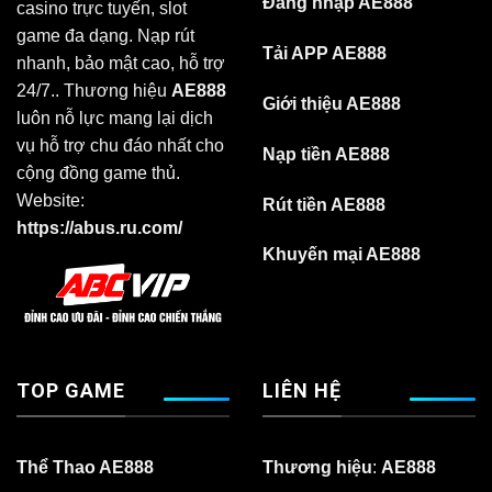
Đăng nhập AE888
casino trực tuyến, slot
game đa dạng. Nạp rút
Tải APP AE888
nhanh, bảo mật cao, hỗ trợ
24/7.. Thương hiệu
AE888
Giới thiệu AE888
luôn nỗ lực mang lại dịch
vụ hỗ trợ chu đáo nhất cho
Nạp tiền AE888
cộng đồng game thủ.
Website:
Rút tiền AE888
https://abus.ru.com/
Khuyến mại AE888
TOP GAME
LIÊN HỆ
Thể Thao AE888
Thương hiệu
:
AE888