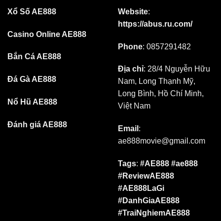
Xổ Số AE888
Website
:
https://abus.ru.com/
Casino Online AE888
Phone
: 0857291482
Bắn Cá AE888
Địa chỉ
: 28/4 Nguyễn Hữu
Đá Gà AE888
Nam, Long Thạnh Mỹ,
Long Bình, Hồ Chí Minh,
Nổ Hũ AE888
Việt Nam
Đánh giá AE888
Email
:
ae888movie@gmail.com
Tags
:
#AE888 #ae888
#ReviewAE888
#AE888LaGi
#DanhGiaAE888
#TraiNghiemAE888