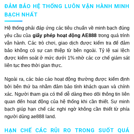
ĐẢM BẢO HỆ THỐNG LUÔN VẬN HÀNH MINH
BẠCH NHẤT
Hệ thống phải đáp ứng các tiêu chuẩn về minh bạch đúng
yêu cầu của
giấy phép hoạt động AE888
trong quá trình
vận hành. Các trò chơi, giao dịch được kiểm tra để đảm
bảo không có sự can thiệp từ bên ngoài. Tỷ lệ sai lệch
được kiểm soát ở mức dưới 1% nhờ các cơ chế giám sát
liên tục theo thời gian thực.
Ngoài ra, các báo cáo hoạt động thường được kiểm định
bởi bên thứ ba nhằm đảm bảo tính khách quan và chính
xác. Người tham gia có thể dễ dàng theo dõi thông tin liên
quan đến hoạt động của hệ thống khi cần thiết. Sự minh
bạch giúp hạn chế các nghi ngờ không cần thiết từ phía
người dùng ae888 land.
HẠN CHẾ CÁC RỦI RO TRONG SUỐT QUÁ