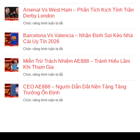
Real
Kịch
Nổ
Madrid
Tính
Arsenal Vs West Ham – Phân Tích Kịch Tính Trận
Vs
Tại
Derby London
Sevilla
Anfield
ở
Chức năng bình luận bị tắt
–
Arsenal
Trận
Vs
Cầu
Barcelona Vs Valencia – Nhận Định Soi Kèo Nhà
West
Đỉnh
Cái Uy Tín 2026
Ham
Cao
ở
Chức năng bình luận bị tắt
–
Tại
Barcelona
Phân
La
Vs
Tích
Miễn Trừ Trách Nhiệm AE888 – Tránh Hiểu Lầm
Liga
Valencia
Kịch
Khi Tham Gia
–
Tính
ở
Chức năng bình luận bị tắt
Nhận
Trận
Miễn
Định
Derby
Trừ
Soi
CEO AE888 – Người Dẫn Dắt Nền Tảng Tăng
London
Trách
Kèo
Trưởng Ổn Định
Nhiệm
Nhà
ở
Chức năng bình luận bị tắt
AE888
Cái
CEO
–
Uy
AE888
Tránh
Tín
–
Hiểu
2026
Người
Lầm
Dẫn
Khi
Dắt
Tham
Nền
Gia