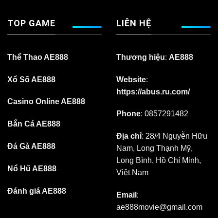
TOP GAME
LIÊN HỆ
Thể Thao AE888
Thương hiệu
:
AE888
Xổ Số AE888
Website
:
https://abus.ru.com/
Casino Online AE888
Phone
: 0857291482
Bắn Cá AE888
Địa chỉ
: 28/4 Nguyễn Hữu
Đá Gà AE888
Nam, Long Thạnh Mỹ,
Long Bình, Hồ Chí Minh,
Nổ Hũ AE888
Việt Nam
Đánh giá AE888
Email
:
ae888movie@gmail.com