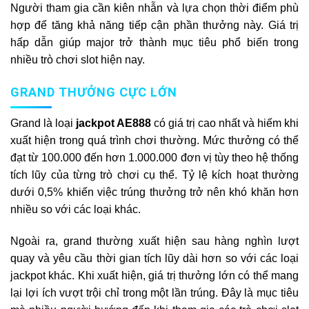
Người tham gia cần kiên nhẫn và lựa chọn thời điểm phù
hợp để tăng khả năng tiếp cận phần thưởng này. Giá trị
hấp dẫn giúp major trở thành mục tiêu phổ biến trong
nhiều trò chơi slot hiện nay.
GRAND THƯỞNG CỰC LỚN
Grand là loại
jackpot AE888
có giá trị cao nhất và hiếm khi
xuất hiện trong quá trình chơi thường. Mức thưởng có thể
đạt từ 100.000 đến hơn 1.000.000 đơn vị tùy theo hệ thống
tích lũy của từng trò chơi cụ thể. Tỷ lệ kích hoạt thường
dưới 0,5% khiến việc trúng thưởng trở nên khó khăn hơn
nhiều so với các loại khác.
Ngoài ra, grand thường xuất hiện sau hàng nghìn lượt
quay và yêu cầu thời gian tích lũy dài hơn so với các loại
jackpot khác. Khi xuất hiện, giá trị thưởng lớn có thể mang
lại lợi ích vượt trội chỉ trong một lần trúng. Đây là mục tiêu