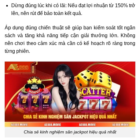
Dừng đúng lúc khi có lãi: Nếu đạt lợi nhuận từ 150% trở
lên, nên rút để bảo toàn kết quả.
Áp dụng đúng chiến thuật sẽ giúp bạn kiểm soát tốt ngân
sách và tăng khả năng tiếp cận giải thưởng lớn. Không
nên chơi theo cảm xúc mà cần có kế hoạch rõ ràng trong
từng phiên.
Chia sẻ kinh nghiệm săn jackpot hiệu quả nhất