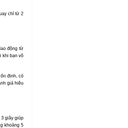
uay chỉ từ 2
dao động từ
i khi bạn vô
ổn định, có
nh giá hiệu
 3 giây giúp
ng khoảng 5