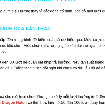
o cụm biểu tượng thay vì các dòng cố định. Tốc độ mỗi lượt q
 SÁCH CỦA BẢN THÂN
ấp đến trung bình để kiểm soát số dư hiệu quả. Mức cược 
ục tiêu chơi. Việc chọn mức hợp lý giúp kéo dài thời gian chơ
tiếp.
 đến 30 lượt để quan sát nhịp trả thưởng. Nếu tần suất thắng 
 đầu. Tránh tăng cược đột ngột khi chưa có dữ liệu đủ để đá
uả cho mỗi lượt chơi. Thời gian xử lý mỗi lượt thường từ 2 đến
ơi
Dragon Hatch
có thể thực hiện từ 50 đến 100 lượt quay tro