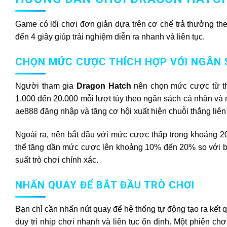
Game có lối chơi đơn giản dựa trên cơ chế trả thưởng the
đến 4 giây giúp trải nghiệm diễn ra nhanh và liên tục.
CHỌN MỨC CƯỢC THÍCH HỢP VỚI NGÂN
Người tham gia
Dragon Hatch
nên chọn mức cược từ th
1.000 đến 20.000 mỗi lượt tùy theo ngân sách cá nhân và m
ae888 đăng nhập và tăng cơ hội xuất hiện chuỗi thắng liên 
Ngoài ra, nên bắt đầu với mức cược thấp trong khoảng 20
thể tăng dần mức cược lên khoảng 10% đến 20% so với ban
suất trò chơi chính xác.
NHẤN QUAY ĐỂ BẮT ĐẦU TRÒ CHƠI
Bạn chỉ cần nhấn nút quay để hệ thống tự động tạo ra kết q
duy trì nhịp chơi nhanh và liên tục ổn định. Một phiên ch