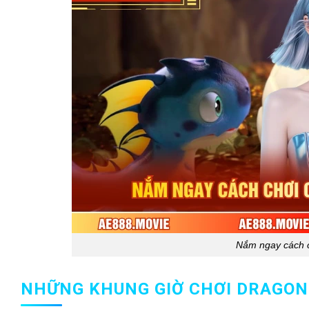
Nắm ngay cách c
NHỮNG KHUNG GIỜ CHƠI DRAGON