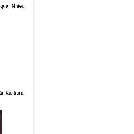
 quả. Nhiều
ần tập trung