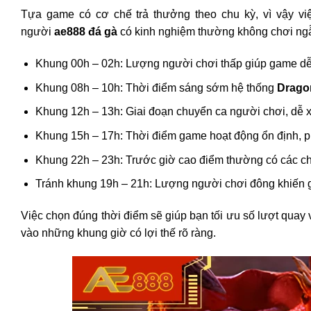
Tựa game có cơ chế trả thưởng theo chu kỳ, vì vậy vi
người
ae888 đá gà
có kinh nghiệm thường không chơi ngẫu
Khung 00h – 02h: Lượng người chơi thấp giúp game dễ và
Khung 08h – 10h: Thời điểm sáng sớm hệ thống
Drago
Khung 12h – 13h: Giai đoạn chuyển ca người chơi, dễ xu
Khung 15h – 17h: Thời điểm game hoạt động ổn định, p
Khung 22h – 23h: Trước giờ cao điểm thường có các chu
Tránh khung 19h – 21h: Lượng người chơi đông khiến ga
Việc chọn đúng thời điểm sẽ giúp bạn tối ưu số lượt quay v
vào những khung giờ có lợi thế rõ ràng.