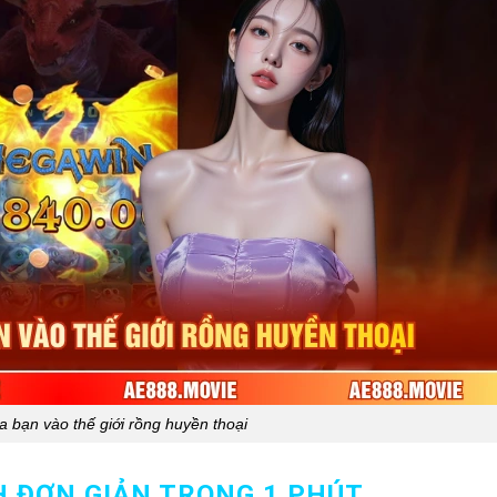
 bạn vào thế giới rồng huyền thoại
 ĐƠN GIẢN TRONG 1 PHÚT