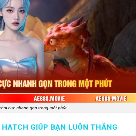
hơi cực nhanh gọn trong một phút
 HATCH GIÚP BẠN LUÔN THẮNG