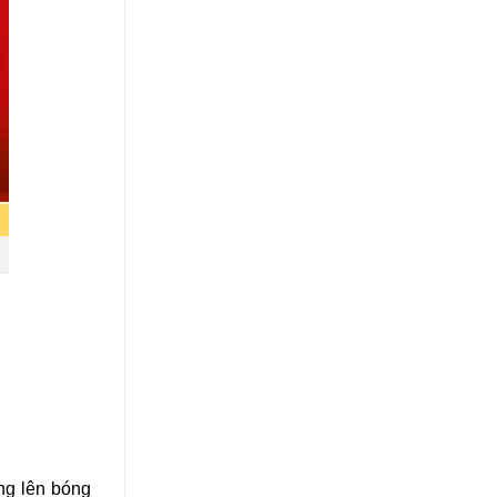
ống lên bóng