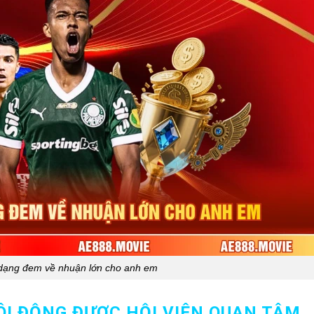
 dạng đem về nhuận lớn cho anh em
ÔI ĐỘNG ĐƯỢC HỘI VIÊN QUAN TÂM