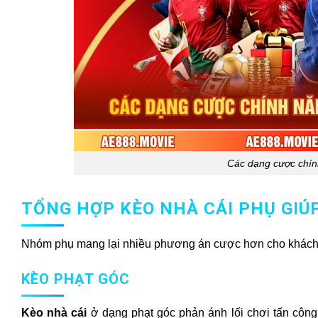
Các dạng cược chín
TỔNG HỢP KÈO NHÀ CÁI PHỤ GIÚ
Nhóm phụ mang lại nhiều phương án cược hơn cho khách hàn
KÈO PHẠT GÓC
Kèo nhà cái
ở dạng phạt góc phản ánh lối chơi tấn công c