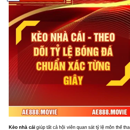
Kèo nhà cái
giúp tất cả hội viên quan sát tỷ lệ môn thể th