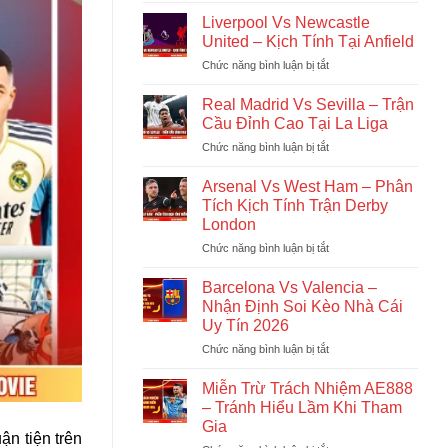
Germain
Vs
–
Liverpool Vs Newcastle
Atletico
Trận
United – Kịch Tính Tại Anfield
Madrid
Cầu
ở
Chức năng bình luận bị tắt
–
Đỉnh
Liverpool
Trận
Cao
Vs
Đấu
Real Madrid Vs Sevilla – Trận
Newcastle
Hứa
Cầu Đỉnh Cao Tại La Liga
United
Hẹn
ở
Chức năng bình luận bị tắt
–
Bùng
Real
Kịch
Nổ
Madrid
Tính
Arsenal Vs West Ham – Phân
Vs
Tại
Tích Kịch Tính Trận Derby
Sevilla
Anfield
London
–
ở
Chức năng bình luận bị tắt
Trận
Arsenal
Cầu
Vs
Đỉnh
Barcelona Vs Valencia –
West
Cao
Nhận Định Soi Kèo Nhà Cái
Ham
Tại
Uy Tín 2026
–
La
ở
Chức năng bình luận bị tắt
Phân
Liga
Barcelona
Tích
Vs
Kịch
Miễn Trừ Trách Nhiệm AE888
Valencia
Tính
– Tránh Hiểu Lầm Khi Tham
–
Trận
Gia
Nhận
Derby
ận tiện trên