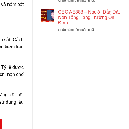
ở
Chức năng bình luận bị tắt
Định
London
h và nắm bắt
Miễn
Soi
Trừ
Kèo
CEO AE888 – Người Dẫn Dắt
Trách
Nhà
Nền Tảng Tăng Trưởng Ổn
Nhiệm
Cái
Định
H
AE888
Uy
ở
Chức năng bình luận bị tắt
–
Tín
CEO
Tránh
2026
an sát. Cách
AE888
Hiểu
–
Lầm
ìm kiếm trận
Người
Khi
Dẫn
Tham
Dắt
Gia
Nền
. Tỷ lệ được
Tảng
Tăng
ạch, hạn chế
Trưởng
Ổn
Định
ăng kết nối
 sử dụng lâu