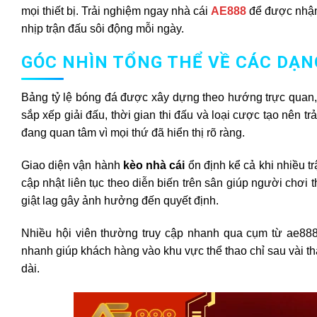
mọi thiết bị. Trải nghiệm ngay nhà cái
AE888
để được nhận
nhịp trận đấu sôi động mỗi ngày.
GÓC NHÌN TỔNG THỂ VỀ CÁC DẠN
Bảng tỷ lệ bóng đá được xây dựng theo hướng trực quan, g
sắp xếp giải đấu, thời gian thi đấu và loại cược tạo nên t
đang quan tâm vì mọi thứ đã hiển thị rõ ràng.
Giao diện vận hành
kèo nhà cái
ổn định kể cả khi nhiều tr
cập nhật liên tục theo diễn biến trên sân giúp người chơi t
giật lag gây ảnh hưởng đến quyết định.
Nhiều hội viên thường truy cập nhanh qua cụm từ ae888 
nhanh giúp khách hàng vào khu vực thể thao chỉ sau vài th
dài.