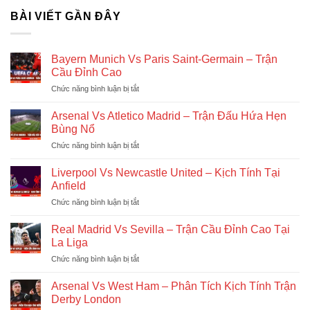
BÀI VIẾT GẦN ĐÂY
Bayern Munich Vs Paris Saint-Germain – Trận
Cầu Đỉnh Cao
ở
Chức năng bình luận bị tắt
Bayern
Munich
Arsenal Vs Atletico Madrid – Trận Đấu Hứa Hẹn
Vs
Bùng Nổ
Paris
ở
Chức năng bình luận bị tắt
Saint-
Arsenal
Germain
Vs
–
Liverpool Vs Newcastle United – Kịch Tính Tại
Atletico
Trận
Anfield
Madrid
Cầu
ở
Chức năng bình luận bị tắt
–
Đỉnh
Liverpool
Trận
Cao
Vs
Đấu
Real Madrid Vs Sevilla – Trận Cầu Đỉnh Cao Tại
Newcastle
Hứa
La Liga
United
Hẹn
ở
Chức năng bình luận bị tắt
–
Bùng
Real
Kịch
Nổ
Madrid
Tính
Arsenal Vs West Ham – Phân Tích Kịch Tính Trận
Vs
Tại
Derby London
Sevilla
Anfield