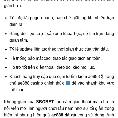
giản hơn.
Tốc độ tải page nhanh, hạn chế giật lag khi nhiều trận
diễn ra.
Bảng dữ liệu cược sắp xếp khoa học, dễ tìm trận đang
quan tâm.
Tỷ lệ update liên tục theo thời gian thực của trận đấu.
Hệ thống bảo mật cao, thao tác giao dịch an toàn.
Hỗ trợ tốt trên điện thoại, theo dõi kèo mọi lúc.
Khách hàng truy cập qua cụm từ tìm kiếm ae888 🎖 trang
chủ ae888 casino chính thức
để vào nhanh khu vực
thể thao.
Không gian của
SBOBET
tạo cảm giác thoải mái cho cả
hội viên mới lẫn người chơi lâu năm nhờ sự tối giản trong
hiển thị nhưng hiệu quả
ae888 đá gà
trong sử dụng. Anh