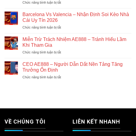
ở
Chức năng bình luận bị tắt
–
Arsenal
Trận
Vs
Cầu
Barcelona Vs Valencia – Nhận Định Soi Kèo Nhà
West
Đỉnh
Cái Uy Tín 2026
Ham
Cao
ở
Chức năng bình luận bị tắt
–
Tại
Barcelona
Phân
La
Vs
Tích
Miễn Trừ Trách Nhiệm AE888 – Tránh Hiểu Lầm
Liga
Valencia
Kịch
Khi Tham Gia
–
Tính
ở
Chức năng bình luận bị tắt
Nhận
Trận
Miễn
Định
Derby
Trừ
Soi
CEO AE888 – Người Dẫn Dắt Nền Tảng Tăng
London
Trách
Kèo
Trưởng Ổn Định
Nhiệm
Nhà
ở
Chức năng bình luận bị tắt
AE888
Cái
CEO
–
Uy
AE888
Tránh
Tín
–
Hiểu
2026
Người
Lầm
Dẫn
Khi
Dắt
Tham
Nền
Gia
Tảng
VỀ CHÚNG TÔI
LIÊN KẾT NHANH
Tăng
Trưởng
Ổn