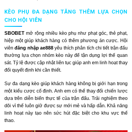
KÈO PHỤ ĐA DẠNG TĂNG THÊM LỰA CHỌN
CHO HỘI VIÊN
SBOBET
mở rộng nhiều kèo phụ như phạt góc, thẻ phạt,
hiệp một giúp khách hàng có thêm phương án cược. Hội
viên
đăng nhập ae888
yêu thích phân tích chi tiết trận đấu
thường lựa chọn nhóm kèo này để tận dụng lợi thế quan
sát. Tỷ lệ được cập nhật liên tục giúp anh em linh hoạt thay
đổi quyết định khi cần thiết.
Sự đa dạng kèo giúp khách hàng không bị giới hạn trong
một kiểu cược cố định. Anh em có thể thay đổi chiến lược
dựa trên diễn biến thực tế của trận đấu. Trải nghiệm theo
dõi vì thế luôn giữ được sự mới mẻ và hấp dẫn. Khả năng
linh hoạt này tạo nên sức hút đặc biệt cho khu vực thể
thao.