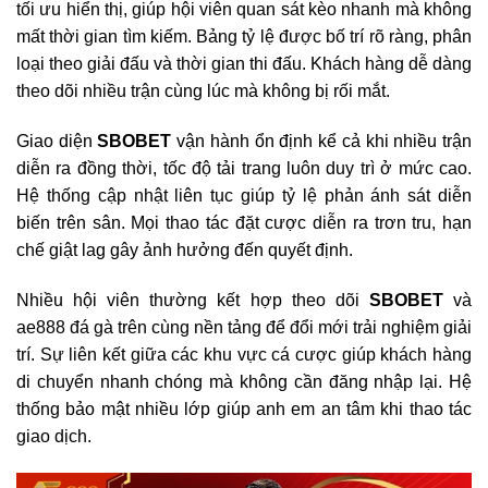
tối ưu hiển thị, giúp hội viên quan sát kèo nhanh mà không
mất thời gian tìm kiếm. Bảng tỷ lệ được bố trí rõ ràng, phân
loại theo giải đấu và thời gian thi đấu. Khách hàng dễ dàng
theo dõi nhiều trận cùng lúc mà không bị rối mắt.
Giao diện
SBOBET
vận hành ổn định kể cả khi nhiều trận
diễn ra đồng thời, tốc độ tải trang luôn duy trì ở mức cao.
Hệ thống cập nhật liên tục giúp tỷ lệ phản ánh sát diễn
biến trên sân. Mọi thao tác đặt cược diễn ra trơn tru, hạn
chế giật lag gây ảnh hưởng đến quyết định.
Nhiều hội viên thường kết hợp theo dõi
SBOBET
và
ae888 đá gà trên cùng nền tảng để đổi mới trải nghiệm giải
trí. Sự liên kết giữa các khu vực cá cược giúp khách hàng
di chuyển nhanh chóng mà không cần đăng nhập lại. Hệ
thống bảo mật nhiều lớp giúp anh em an tâm khi thao tác
giao dịch.