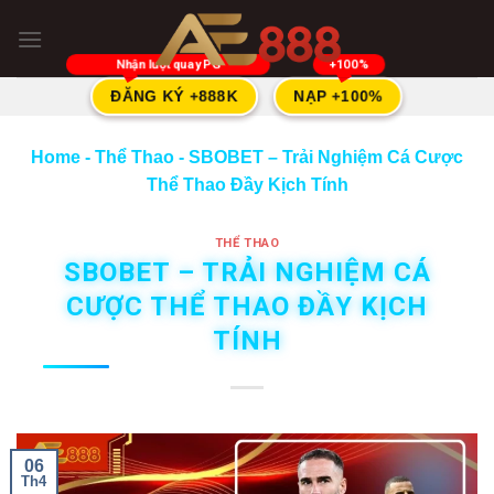
Bỏ
qua
nội
dung
ĐĂNG KÝ +888K
NẠP +100%
Home
-
Thể Thao
-
SBOBET – Trải Nghiệm Cá Cược
Thể Thao Đầy Kịch Tính
THỂ THAO
SBOBET – TRẢI NGHIỆM CÁ
CƯỢC THỂ THAO ĐẦY KỊCH
TÍNH
06
Th4