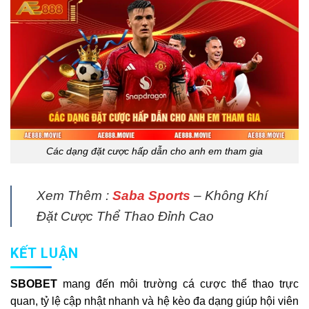
Các dạng đặt cược hấp dẫn cho anh em tham gia
Xem Thêm :
Saba Sports
– Không Khí
Đặt Cược Thể Thao Đỉnh Cao
KẾT LUẬN
SBOBET
mang đến môi trường cá cược thể thao trực
quan, tỷ lệ cập nhật nhanh và hệ kèo đa dạng giúp hội viên