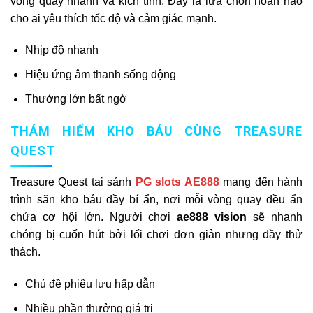
vòng quay nhanh và kịch tính. Đây là lựa chọn hoàn hảo
cho ai yêu thích tốc độ và cảm giác mạnh.
Nhịp độ nhanh
Hiệu ứng âm thanh sống động
Thưởng lớn bất ngờ
THÁM HIỂM KHO BÁU CÙNG TREASURE
QUEST
Treasure Quest tại sảnh
PG slots AE888
mang đến hành
trình săn kho báu đầy bí ẩn, nơi mỗi vòng quay đều ẩn
chứa cơ hội lớn. Người chơi
ae888 vision
sẽ nhanh
chóng bị cuốn hút bởi lối chơi đơn giản nhưng đầy thử
thách.
Chủ đề phiêu lưu hấp dẫn
Nhiều phần thưởng giá trị