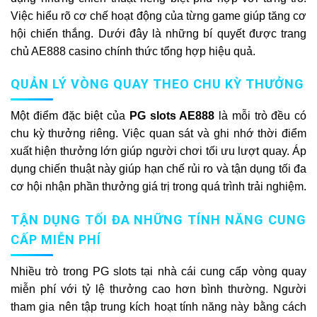
Việc hiểu rõ cơ chế hoạt động của từng game giúp tăng cơ
hội chiến thắng. Dưới đây là những bí quyết được trang
chủ AE888 casino chính thức tổng hợp hiệu quả.
QUẢN LÝ VÒNG QUAY THEO CHU KỲ THƯỞNG
Một điểm đặc biệt của
PG slots AE888
là mỗi trò đều có
chu kỳ thưởng riêng. Việc quan sát và ghi nhớ thời điểm
xuất hiện thưởng lớn giúp người chơi tối ưu lượt quay. Áp
dụng chiến thuật này giúp hạn chế rủi ro và tận dụng tối đa
cơ hội nhận phần thưởng giá trị trong quá trình trải nghiệm.
TẬN DỤNG TỐI ĐA NHỮNG TÍNH NĂNG CUNG
CẤP MIỄN PHÍ
Nhiều trò trong PG slots tại nhà cái cung cấp vòng quay
miễn phí với tỷ lệ thưởng cao hơn bình thường. Người
tham gia nên tập trung kích hoạt tính năng này bằng cách