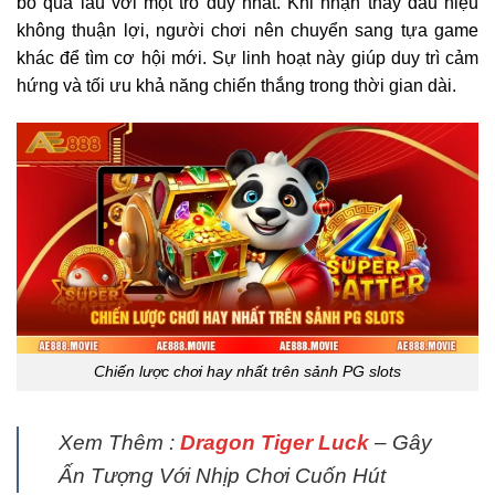
bó quá lâu với một trò duy nhất. Khi nhận thấy dấu hiệu
không thuận lợi, người chơi nên chuyển sang tựa game
khác để tìm cơ hội mới. Sự linh hoạt này giúp duy trì cảm
hứng và tối ưu khả năng chiến thắng trong thời gian dài.
Chiến lược chơi hay nhất trên sảnh PG slots
Xem Thêm :
Dragon Tiger Luck
– Gây
Ấn Tượng Với Nhịp Chơi Cuốn Hút