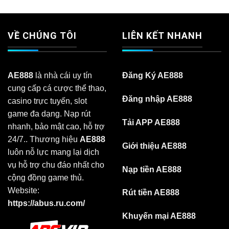
Dẫn
Khi
Dắt
Tham
Nền
Gia
Tảng
VỀ CHÚNG TÔI
LIÊN KẾT NHANH
Tăng
Trưởng
Ổn
Định
AE888
là nhà cái uy tín
Đăng Ký AE888
cung cấp cá cược thể thao,
Đăng nhập AE888
casino trực tuyến, slot
game đa dạng. Nạp rút
Tải APP AE888
nhanh, bảo mật cao, hỗ trợ
24/7.. Thương hiệu
AE888
Giới thiệu AE888
luôn nỗ lực mang lại dịch
vụ hỗ trợ chu đáo nhất cho
Nạp tiền AE888
cộng đồng game thủ.
Website:
Rút tiền AE888
https://abus.ru.com/
Khuyến mại AE888