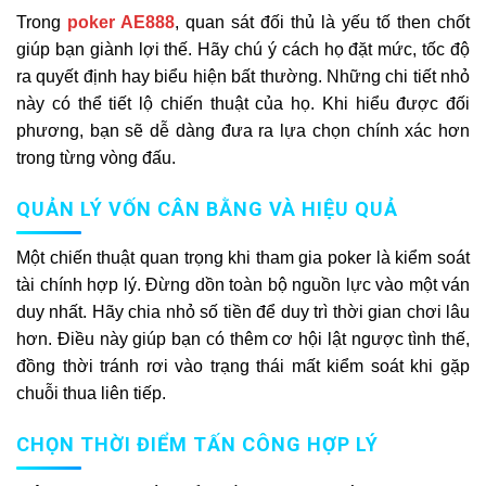
Trong
poker AE888
, quan sát đối thủ là yếu tố then chốt
giúp bạn giành lợi thế. Hãy chú ý cách họ đặt mức, tốc độ
ra quyết định hay biểu hiện bất thường. Những chi tiết nhỏ
này có thể tiết lộ chiến thuật của họ. Khi hiểu được đối
phương, bạn sẽ dễ dàng đưa ra lựa chọn chính xác hơn
trong từng vòng đấu.
QUẢN LÝ VỐN CÂN BẰNG VÀ HIỆU QUẢ
Một chiến thuật quan trọng khi tham gia poker là kiểm soát
tài chính hợp lý. Đừng dồn toàn bộ nguồn lực vào một ván
duy nhất. Hãy chia nhỏ số tiền để duy trì thời gian chơi lâu
hơn. Điều này giúp bạn có thêm cơ hội lật ngược tình thế,
đồng thời tránh rơi vào trạng thái mất kiểm soát khi gặp
chuỗi thua liên tiếp.
CHỌN THỜI ĐIỂM TẤN CÔNG HỢP LÝ