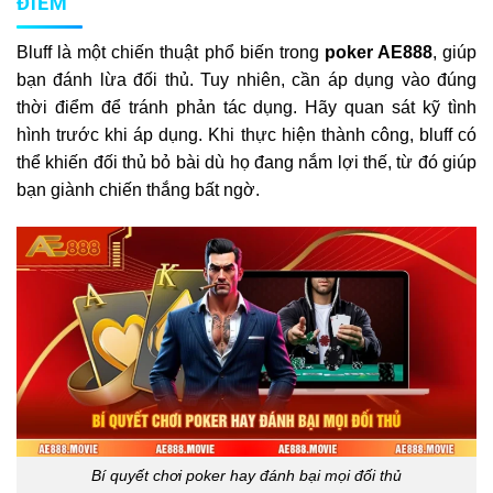
ĐIỂM
Bluff là một chiến thuật phổ biến trong
poker AE888
, giúp
bạn đánh lừa đối thủ. Tuy nhiên, cần áp dụng vào đúng
thời điểm để tránh phản tác dụng. Hãy quan sát kỹ tình
hình trước khi áp dụng. Khi thực hiện thành công, bluff có
thể khiến đối thủ bỏ bài dù họ đang nắm lợi thế, từ đó giúp
bạn giành chiến thắng bất ngờ.
Bí quyết chơi poker hay đánh bại mọi đối thủ