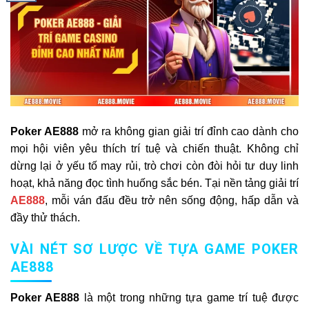
Poker AE888
mở ra không gian giải trí đỉnh cao dành cho
mọi hội viên yêu thích trí tuệ và chiến thuật. Không chỉ
dừng lại ở yếu tố may rủi, trò chơi còn đòi hỏi tư duy linh
hoạt, khả năng đọc tình huống sắc bén. Tại nền tảng giải trí
AE888
, mỗi ván đấu đều trở nên sống động, hấp dẫn và
đầy thử thách.
VÀI NÉT SƠ LƯỢC VỀ TỰA GAME POKER
AE888
Poker AE888
là một trong những tựa game trí tuệ được