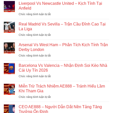
Vs
–
Liverpool Vs Newcastle United – Kịch Tính Tại
Atletico
Trận
Anfield
Madrid
Cầu
ở
Chức năng bình luận bị tắt
–
Đỉnh
Liverpool
Trận
Cao
Vs
Đấu
Real Madrid Vs Sevilla – Trận Cầu Đỉnh Cao Tại
Newcastle
Hứa
La Liga
United
Hẹn
ở
Chức năng bình luận bị tắt
–
Bùng
Real
Kịch
Nổ
Madrid
Tính
Arsenal Vs West Ham – Phân Tích Kịch Tính Trận
Vs
Tại
Derby London
Sevilla
Anfield
ở
Chức năng bình luận bị tắt
–
Arsenal
Trận
Vs
Cầu
Barcelona Vs Valencia – Nhận Định Soi Kèo Nhà
West
Đỉnh
Cái Uy Tín 2026
Ham
Cao
ở
Chức năng bình luận bị tắt
–
Tại
Barcelona
Phân
La
Vs
Tích
Miễn Trừ Trách Nhiệm AE888 – Tránh Hiểu Lầm
Liga
Valencia
Kịch
Khi Tham Gia
–
Tính
ở
Chức năng bình luận bị tắt
Nhận
Trận
Miễn
Định
Derby
Trừ
Soi
CEO AE888 – Người Dẫn Dắt Nền Tảng Tăng
London
Trách
Kèo
Trưởng Ổn Định