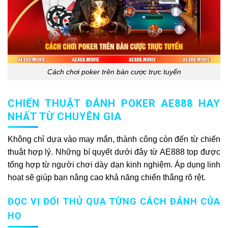
Cách chơi poker trên bàn cược trực tuyến
CHIẾN THUẬT ĐÁNH POKER AE888 HAY
NHẤT TỪ CHUYÊN GIA
Không chỉ dựa vào may mắn, thành công còn đến từ chiến
thuật hợp lý. Những bí quyết dưới đây từ AE888 top được
tổng hợp từ người chơi dày dạn kinh nghiệm. Áp dụng linh
hoạt sẽ giúp bạn nâng cao khả năng chiến thắng rõ rệt.
ĐỌC VỊ ĐỐI THỦ QUA TỪNG CÁCH ĐÁNH CỦA
HỌ