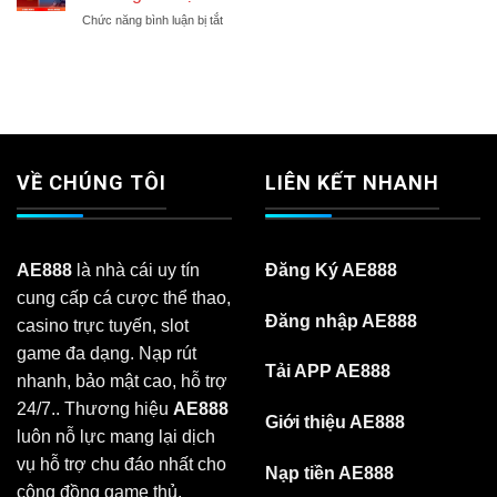
Nhiệm
Nhà
ở
Chức năng bình luận bị tắt
AE888
Cái
CEO
–
Uy
AE888
Tránh
Tín
–
Hiểu
2026
Người
Lầm
Dẫn
Khi
Dắt
Tham
Nền
Gia
Tảng
VỀ CHÚNG TÔI
LIÊN KẾT NHANH
Tăng
Trưởng
Ổn
Định
AE888
là nhà cái uy tín
Đăng Ký AE888
cung cấp cá cược thể thao,
Đăng nhập AE888
casino trực tuyến, slot
game đa dạng. Nạp rút
Tải APP AE888
nhanh, bảo mật cao, hỗ trợ
24/7.. Thương hiệu
AE888
Giới thiệu AE888
luôn nỗ lực mang lại dịch
vụ hỗ trợ chu đáo nhất cho
Nạp tiền AE888
cộng đồng game thủ.