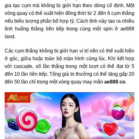
gia tạo cụm mà không bị giới hạn theo dòng cố định. Một
vòng quay có thể xuất hiện đồng thời từ 2 đến 6 cụm thắng
nếu biểu tượng phân bố hợp lý. Cách tính này tạo ra nhiều
tình huống thắng liên tiếp trong cùng một spin ở ae888
land.
Các cụm thắng không bị giới hạn vị trí nên có thể xuất hiện
ở góc, giữa hoặc toàn bộ màn hình cùng lúc. Khi kết hợp
với cascade, số lần thắng trong một lượt có thể đạt từ 5
đến 10 lần liên tiếp. Tổng giá trị thưởng có thể tăng gấp 20
đến 50 lần chỉ trong một vòng quay may mắn
ae888 co
.