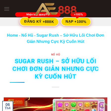
Bỏ
qua
nội
dung
ĐĂNG KÝ +888K
NẠP +100%
Home
-
Nổ Hũ
-
Sugar Rush – Sở Hữu Lối Chơi Đơn
Giản Nhưng Cực Kỳ Cuốn Hút
NỔ HŨ
SUGAR RUSH – SỞ HỮU LỐI
CHƠI ĐƠN GIẢN NHƯNG CỰC
KỲ CUỐN HÚT
06
Th4