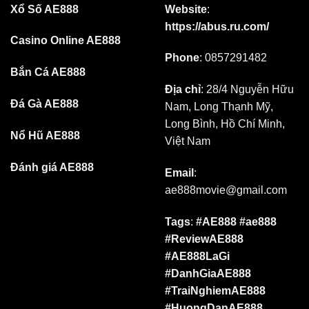
Xổ Số AE888
Website
:
https://abus.ru.com/
Casino Online AE888
Phone
: 0857291482
Bắn Cá AE888
Địa chỉ
: 28/4 Nguyễn Hữu
Đá Gà AE888
Nam, Long Thạnh Mỹ,
Long Bình, Hồ Chí Minh,
Nổ Hũ AE888
Việt Nam
Đánh giá AE888
Email
:
ae888movie@gmail.com
Tags
:
#AE888 #ae888
#ReviewAE888
#AE888LaGi
#DanhGiaAE888
#TraiNghiemAE888
#HuongDanAE888