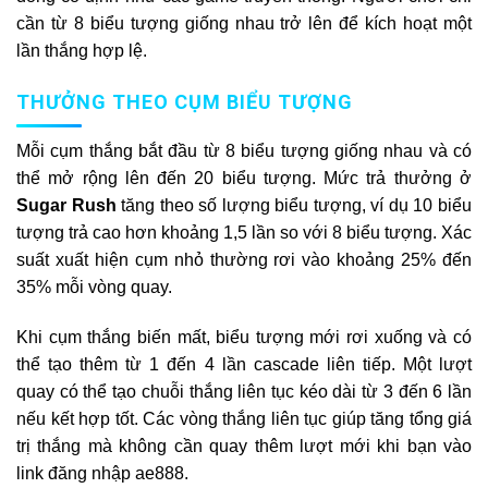
cần từ 8 biểu tượng giống nhau trở lên để kích hoạt một
lần thắng hợp lệ.
THƯỞNG THEO CỤM BIỂU TƯỢNG
Mỗi cụm thắng bắt đầu từ 8 biểu tượng giống nhau và có
thể mở rộng lên đến 20 biểu tượng. Mức trả thưởng ở
Sugar Rush
tăng theo số lượng biểu tượng, ví dụ 10 biểu
tượng trả cao hơn khoảng 1,5 lần so với 8 biểu tượng. Xác
suất xuất hiện cụm nhỏ thường rơi vào khoảng 25% đến
35% mỗi vòng quay.
Khi cụm thắng biến mất, biểu tượng mới rơi xuống và có
thể tạo thêm từ 1 đến 4 lần cascade liên tiếp. Một lượt
quay có thể tạo chuỗi thắng liên tục kéo dài từ 3 đến 6 lần
nếu kết hợp tốt. Các vòng thắng liên tục giúp tăng tổng giá
trị thắng mà không cần quay thêm lượt mới khi bạn vào
link đăng nhập ae888.