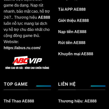
game đa dạng. Nạp rút
Tải APP AE888
nhanh, bảo mật cao, hỗ trợ
24/7.. Thương hiệu
AE888
Giới thiệu AE888
luôn nỗ lực mang lại dịch
vụ hỗ trợ chu đáo nhất cho
Nạp tiền AE888
cộng đồng game thủ.
Website:
Rút tiền AE888
https://abus.ru.com/
Khuyến mại AE888
TOP GAME
LIÊN HỆ
Thể Thao AE888
Thương hiệu
:
AE888