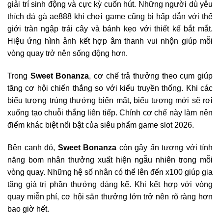
giải trí sinh động và cực kỳ cuốn hút. Những người dù yêu
thích đá gà ae888 khi chơi game cũng bị hấp dẫn với thế
giới tràn ngập trái cây và bánh kẹo với thiết kế bắt mắt.
Hiệu ứng hình ảnh kết hợp âm thanh vui nhộn giúp mỗi
vòng quay trở nên sống động hơn.
Trong
Sweet Bonanza
, cơ chế trả thưởng theo cụm giúp
tăng cơ hội chiến thắng so với kiểu truyền thống. Khi các
biểu tượng trúng thưởng biến mất, biểu tượng mới sẽ rơi
xuống tạo chuỗi thắng liên tiếp. Chính cơ chế này làm nên
điểm khác biệt nổi bật của siêu phẩm game slot 2026.
Bên cạnh đó,
Sweet Bonanza
còn gây ấn tượng với tính
năng bom nhân thưởng xuất hiện ngẫu nhiên trong mỗi
vòng quay. Những hệ số nhân có thể lên đến x100 giúp gia
tăng giá trị phần thưởng đáng kể. Khi kết hợp với vòng
quay miễn phí, cơ hội săn thưởng lớn trở nên rõ ràng hơn
bao giờ hết.