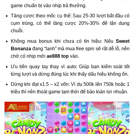
game chuẩn bị vào nhịp trả thưởng.
Tăng cược theo mốc cụ thể: Sau 25-30 lượt bắt đầu có
cụm trúng, có thể tăng cược 20%-30% để tận dụng
chuỗi.
Không mua bonus khi chưa có tín hiệu: Nếu
Sweet
Bonanza
đang “lạnh” mà mua free spin sẽ rất dễ lỗ, nên
chờ có nhịp mới
ae888 top
vào.
Ưu tiên quay tay thay vì auto: Giúp bạn kiểm soát tốt
từng lượt và dừng đúng lúc khi thấy dấu hiệu không ổn.
Dừng khi đạt x1.5 – x2 vốn: Ví dụ 500k lên 750k hoặc 1
triệu thì nên thoát game tạm thời để bảo toàn lợi nhuận.