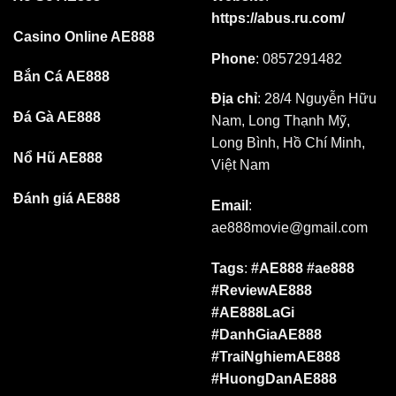
https://abus.ru.com/
Casino Online AE888
Phone
: 0857291482
Bắn Cá AE888
Địa chỉ
: 28/4 Nguyễn Hữu
Đá Gà AE888
Nam, Long Thạnh Mỹ,
Long Bình, Hồ Chí Minh,
Nổ Hũ AE888
Việt Nam
Đánh giá AE888
Email
:
ae888movie@gmail.com
Tags
:
#AE888 #ae888
#ReviewAE888
#AE888LaGi
#DanhGiaAE888
#TraiNghiemAE888
#HuongDanAE888