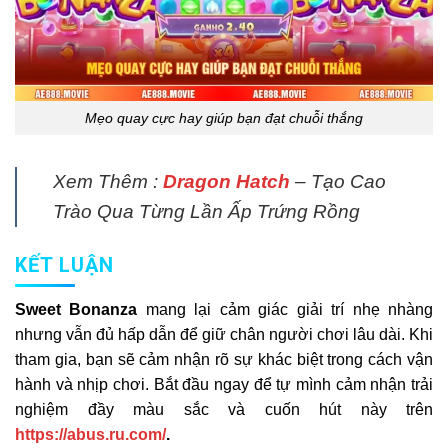
Mẹo quay cực hay giúp bạn đạt chuỗi thắng
Xem Thêm :
Dragon Hatch
– Tạo Cao
Trào Qua Từng Lần Ấp Trứng Rồng
KẾT LUẬN
Sweet Bonanza
mang lại cảm giác giải trí nhẹ nhàng
nhưng vẫn đủ hấp dẫn để giữ chân người chơi lâu dài. Khi
tham gia, bạn sẽ cảm nhận rõ sự khác biệt trong cách vận
hành và nhịp chơi. Bắt đầu ngay để tự mình cảm nhận trải
nghiệm đầy màu sắc và cuốn hút này trên
https://abus.ru.com/
.